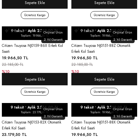
Sepete Ekle
Sepete Ekle
Ücretsiz Kargo
Ücretsiz Kargo
9 taksit • Aylık 2.219,00 TL
9 taksit • Aylık 2.219,00 TL
Yeni Ürün
Yeni Ürün
Orijinal Ürün
Orijinal Ürün
Toplam: 19.966,50 TL
Toplam: 19.966,50 TL
2 Yıl Garanti
2 Yıl Garanti
Citizen Tsuyosa NJ0159-86X Erkek Kol
Citizen Tsuyosa NJ0151-88Z Otomatik
Saati
Erkek Kol Saati
19.966,50 TL
19.966,50 TL
22.185,00 TL
22.185,00 TL
%10
%10
Sepete Ekle
Sepete Ekle
Ücretsiz Kargo
Ücretsiz Kargo
9 taksit • Aylık 2.576,00 TL
9 taksit • Aylık 2.219,00 TL
Orijinal Ürün
Orijinal Ürün
Toplam: 23.179,50 TL
Toplam: 19.966,50 TL
2 Yıl Garanti
2 Yıl Garanti
Citizen Tsuyosa NJ0153-82X Otomatik
Citizen Tsuyosa NJ0151-88X Otomatik
Erkek Kol Saati
Erkek Kol Saati
23.179,50 TL
19.966,50 TL