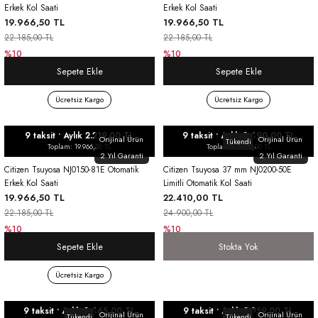
Erkek Kol Saati
Erkek Kol Saati
19.966,50 TL
19.966,50 TL
22.185,00 TL
22.185,00 TL
%10
%10
Sepete Ekle
Sepete Ekle
Ücretsiz Kargo
Ücretsiz Kargo
9 taksit • Aylık 2.219,00 TL
9 taksit • Aylık 2.490,00 TL
Orijinal Ürün
Orijinal Ürün
Tükendi
Toplam: 19.966,50 TL
Toplam: 22.410,00 TL
2 Yıl Garanti
2 Yıl Garanti
Citizen Tsuyosa NJ0150-81E Otomatik
Citizen Tsuyosa 37 mm NJ0200-50E
Erkek Kol Saati
Limitli Otomatik Kol Saati
19.966,50 TL
22.410,00 TL
22.185,00 TL
24.900,00 TL
%10
%10
Sepete Ekle
Stokta Yok
Ücretsiz Kargo
9 taksit • Aylık 2.465,00 TL
9 taksit • Aylık 2.959,00 TL
Orijinal Ürün
Orijinal Ürün
Tükendi
Tükendi