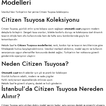
Modelleri
İstanbul’dan Türkiye’nin her yerine Citizen Tsuyosa koleksiyonu.
Citizen Tsuyosa Koleksiyonu
Citizen Tsuyosa, günlük stilin içine kolayca uyum sağlayan
otomatik saat
çizgisini modern
detaylarla birleştirir. Dengeli kasa oranları, bilekte konforlu duruşu ve koleksiyona özel dinamik
tasarım diliyle hem ofis kullanımında hem de hafta sonu kombinlerinde güçlü bir
tamamlayıcıdır.
Mekafe Saat’te
Citizen Tsuyosa modellerini
; renk, kordon tipi ve tasarım tercihlerinize göre
filtreleyerek hızlıca karşılaştırabilirsiniz. İstanbul merkezli ekibimiz, model seçimi ve kullanım
senaryonuza uygun alternatifler konusunda destek sağlar; Türkiye’nin her noktasına güvenli
gönderimle siparişinizi ulaştırır.
Neden Citizen Tsuyosa?
Otomatik saat
tercih edenler için şık ve pratik bir koleksiyon
Günlük kullanım odaklı, modern ve sade çizgiler
Farklı renk/variant seçenekleriyle stilinize uyum
Mekafe Saat’te güvenli alışveriş, destek ve hızlı gönderim
İstanbul’da Citizen Tsuyosa Nereden
Alınır?
Citizen Tsuyosa satın alırken doğru model seçimi kadar, satış sonrası destek ve güvenilir alışveriş