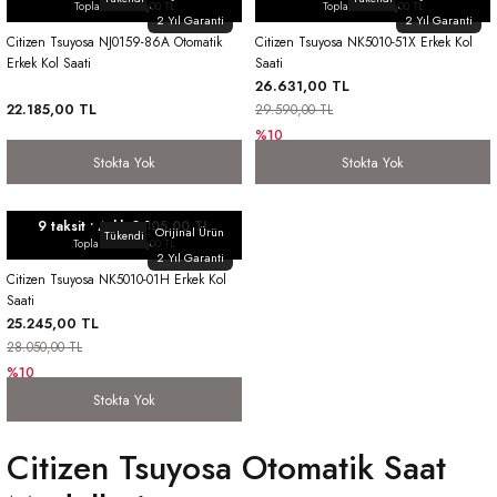
Toplam: 22.185,00 TL
Toplam: 26.631,00 TL
2 Yıl Garanti
2 Yıl Garanti
Citizen Tsuyosa NJ0159-86A Otomatik
Citizen Tsuyosa NK5010-51X Erkek Kol
Erkek Kol Saati
Saati
26.631,00 TL
22.185,00 TL
29.590,00 TL
%10
Stokta Yok
Stokta Yok
9 taksit • Aylık 2.805,00 TL
Orijinal Ürün
Tükendi
Toplam: 25.245,00 TL
2 Yıl Garanti
Citizen Tsuyosa NK5010-01H Erkek Kol
Saati
25.245,00 TL
28.050,00 TL
%10
Stokta Yok
Citizen Tsuyosa Otomatik Saat