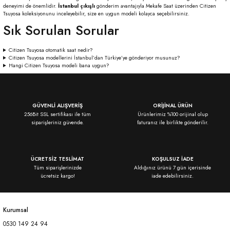
deneyimi de önemlidir.
İstanbul çıkışlı
gönderim avantajıyla Mekafe Saat üzerinden Citizen
Tsuyosa koleksiyonunu inceleyebilir, size en uygun modeli kolayca seçebilirsiniz.
Sık Sorulan Sorular
Citizen Tsuyosa otomatik saat nedir?
Citizen Tsuyosa modellerini İstanbul’dan Türkiye’ye gönderiyor musunuz?
Hangi Citizen Tsuyosa modeli bana uygun?
GÜVENLİ ALIŞVERİŞ
ORİJİNAL ÜRÜN
256Bit SSL sertifikası ile tüm
Ürünlerimiz %100 orijinal olup
siparişleriniz güvende.
faturanız ile birlikte gönderilir.
ÜCRETSİZ TESLİMAT
KOŞULSUZ İADE
Tüm siparişlerinizde
Aldığınız ürünü 7 gün içerisinde
ücretsiz kargo!
iade edebilirsiniz.
Kurumsal
0530 149 24 94