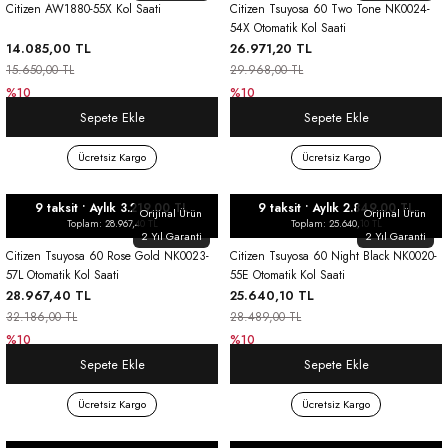
Citizen AW1880-55X Kol Saati
Citizen Tsuyosa 60 Two Tone NK0024-
54X Otomatik Kol Saati
14.085,00 TL
26.971,20 TL
15.650,00 TL
29.968,00 TL
%10
%10
Sepete Ekle
Sepete Ekle
Ücretsiz Kargo
Ücretsiz Kargo
9 taksit • Aylık 3.219,00 TL
9 taksit • Aylık 2.849,00 TL
Orijinal Ürün
Orijinal Ürün
Toplam: 28.967,40 TL
Toplam: 25.640,10 TL
2 Yıl Garanti
2 Yıl Garanti
Citizen Tsuyosa 60 Rose Gold NK0023-
Citizen Tsuyosa 60 Night Black NK0020-
57L Otomatik Kol Saati
55E Otomatik Kol Saati
28.967,40 TL
25.640,10 TL
32.186,00 TL
28.489,00 TL
%10
%10
Sepete Ekle
Sepete Ekle
Ücretsiz Kargo
Ücretsiz Kargo