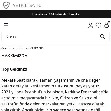
Geri Dön
Geri Dön
Geri Dön
Orijinal ürün, 2 Yıl Distribütör Garantisi
ri
ri
CITIZEN
SEIKO
SEIKO
CITIZEN
WAINER
0
Citizen Automatic Saatler
Prospex
Presage
Erkek
Erkek
Citizen Tsuyosa
Presage
Conceptual
Kadın
Kadın
Anasayfa
Sayfalar
HAKKIMIZDA
HAKKIMIZDA
Astron
"Peşin Fiyatına 9 Taksit"
Conceptual
Hoş Geldiniz!
Mekafe Saat olarak, zamanı yaşamanın ve ona değer
katan detayları keşfetmenin tutkusunu paylaşıyoruz.
2021 yılında İstanbul'un kalbinde, Kadıköy Fenerbahçe'de
açtığımız mağazamızla birlikte, Citizen ve Seiko gibi
sektörün önde gelen markalarının yetkili satıcısı olarak
yola çıktık. Ancak bizim için sadece saat satmak değil,