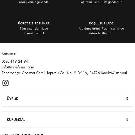
siparişleriniz güvende.
faturanız ile birlikte gönderilir.
ÜCRETSİZ TESLİMAT
KOŞULSUZ İADE
Tüm siparişlerinizde
Aldığınız ürünü 7 gün içerisinde
ücretsiz kargo!
iade edebilirsiniz.
Kurumsal
0530 149 24 94
info@mekafesaat.com
Fenerbahçe, Operatör Cemil Topuzlu Cd. No: 9 D:11A, 34726 Kadıköy/İstanbul
ÜYELİK
KURUMSAL