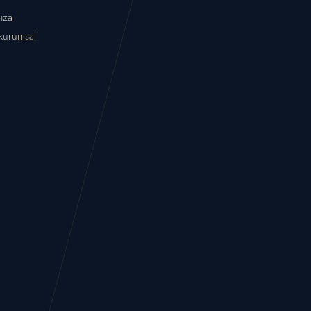
nıza
 kurumsal