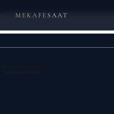
MEKAFE
SAAT
ERKEK SA
Anasayfa
Sayfalar
Kurumsal Hediye
Kurumsal Hediye
"Peşin Fiyatına 9 Taksit"