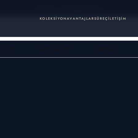
Orijinal ürün, 2 Yıl Distribütör Garantisi
KOLEKSIYON
AVANTAJLAR
SÜREÇ
İLETIŞIM
ATLERI
KADIN SAATLERI
MARKALAR