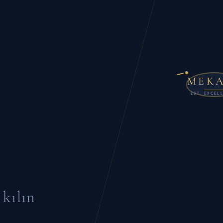
MEK
EST. EXCEL
 kılın