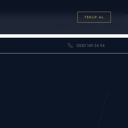
TEKLIF AL
0
Üye Girişi
Favorilerim
Sepetim
0530 149 24 94
İLETIŞIM