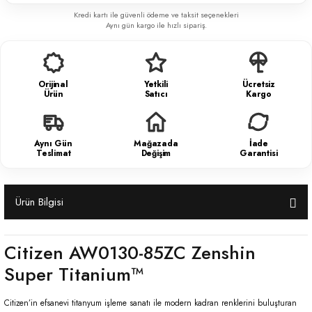
Kredi kartı ile güvenli ödeme ve taksit seçenekleri
Aynı gün kargo ile hızlı sipariş.
Orijinal
Yetkili
Ücretsiz
Ürün
Satıcı
Kargo
Aynı Gün
Mağazada
İade
Teslimat
Değişim
Garantisi
Ürün Bilgisi
Citizen AW0130-85ZC Zenshin
Super Titanium™
Citizen’in efsanevi titanyum işleme sanatı ile modern kadran renklerini buluşturan