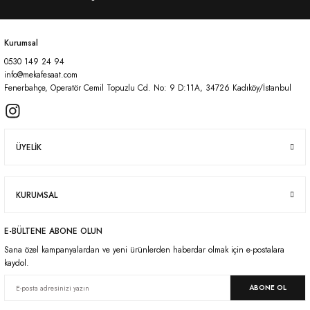
Kurumsal
0530 149 24 94
Gönder
info@mekafesaat.com
Fenerbahçe, Operatör Cemil Topuzlu Cd. No: 9 D:11A, 34726 Kadıköy/İstanbul
ÜYELİK
KURUMSAL
E-BÜLTENE ABONE OLUN
Sana özel kampanyalardan ve yeni ürünlerden haberdar olmak için e-postalara
kaydol.
ABONE OL