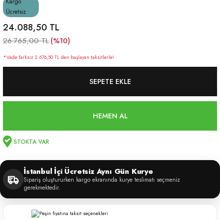
Kargo
Ücretsiz
24.088,50 TL
(%10)
26.765,00 TL
*Vade farksız 2.676,50 TL den başlayan taksitlerle!
SEPETE EKLE
HEMEN AL
STOKTA VAR
İstanbul İçi Ücretsiz Aynı Gün Kurye
Sipariş oluştururken kargo ekranında kurye teslimatı seçmeniz
gerekmektedir.