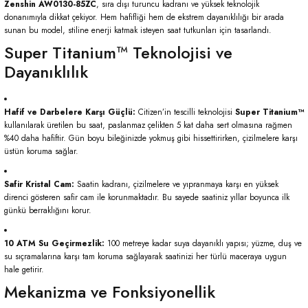
Zenshin AW0130-85ZC
,
sıra dışı turuncu kadranı ve yüksek teknolojik
donanımıyla dikkat çekiyor.
Hem hafifliği hem de ekstrem dayanıklılığı bir arada
sunan bu model,
stiline enerji katmak isteyen saat tutkunları için tasarlandı.
Super Titanium™ Teknolojisi ve
Dayanıklılık
Hafif ve Darbelere Karşı Güçlü:
Citizen’in tescilli teknolojisi
Super Titanium™
kullanılarak üretilen bu saat,
paslanmaz çelikten 5 kat daha sert olmasına rağmen
%40 daha hafiftir.
Gün boyu bileğinizde yokmuş gibi hissettirirken,
çizilmelere karşı
üstün koruma sağlar.
Safir Kristal Cam:
Saatin kadranı,
çizilmelere ve yıpranmaya karşı en yüksek
direnci gösteren safir cam ile korunmaktadır.
Bu sayede saatiniz yıllar boyunca ilk
günkü berraklığını korur.
10 ATM Su Geçirmezlik:
100 metreye kadar suya dayanıklı yapısı; yüzme,
duş ve
su sıçramalarına karşı tam koruma sağlayarak saatinizi her türlü maceraya uygun
hale getirir.
Mekanizma ve Fonksiyonellik