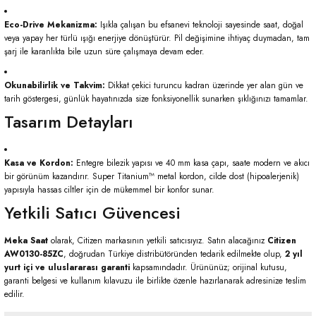
Eco-Drive Mekanizma:
Işıkla çalışan bu efsanevi teknoloji sayesinde saat,
doğal
veya yapay her türlü ışığı enerjiye dönüştürür.
Pil değişimine ihtiyaç duymadan,
tam
şarj ile karanlıkta bile uzun süre çalışmaya devam eder.
Okunabilirlik ve Takvim:
Dikkat çekici turuncu kadran üzerinde yer alan gün ve
tarih göstergesi,
günlük hayatınızda size fonksiyonellik sunarken şıklığınızı tamamlar.
Tasarım Detayları
Kasa ve Kordon:
Entegre bilezik yapısı ve 40 mm kasa çapı,
saate modern ve akıcı
bir görünüm kazandırır.
Super Titanium™ metal kordon,
cilde dost (hipoalerjenik)
yapısıyla hassas ciltler için de mükemmel bir konfor sunar.
Yetkili Satıcı Güvencesi
Meka Saat
olarak,
Citizen markasının yetkili satıcısıyız.
Satın alacağınız
Citizen
AW0130-85ZC
,
doğrudan Türkiye distribütöründen tedarik edilmekte olup,
2 yıl
yurt içi ve uluslararası garanti
kapsamındadır.
Ürününüz; orijinal kutusu,
garanti belgesi ve kullanım kılavuzu ile birlikte özenle hazırlanarak adresinize teslim
edilir.