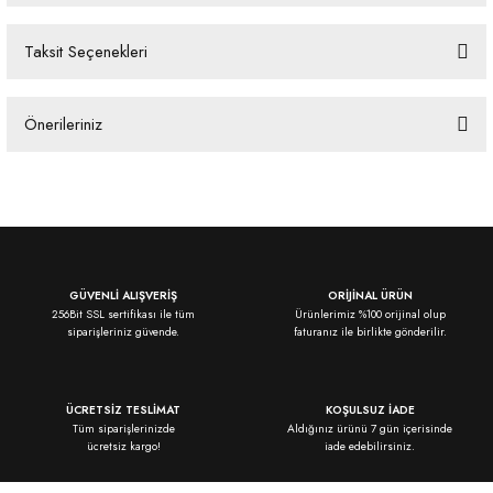
Taksit Seçenekleri
Bu ürüne ilk yorumu siz yapın!
Önerileriniz
Yorum Yaz
Bu ürünün fiyat bilgisi, resim, ürün açıklamalarında ve diğer konularda
yetersiz gördüğünüz noktaları öneri formunu kullanarak tarafımıza
iletebilirsiniz.
Görüş ve önerileriniz için teşekkür ederiz.
Ürün resmi kalitesiz, bozuk veya görüntülenemiyor.
GÜVENLİ ALIŞVERİŞ
ORİJİNAL ÜRÜN
256Bit SSL sertifikası ile tüm
Ürünlerimiz %100 orijinal olup
Ürün açıklamasında eksik bilgiler bulunuyor.
siparişleriniz güvende.
faturanız ile birlikte gönderilir.
Ürün bilgilerinde hatalar bulunuyor.
Ürün fiyatı diğer sitelerden daha pahalı.
ÜCRETSİZ TESLİMAT
KOŞULSUZ İADE
Bu ürüne benzer farklı alternatifler olmalı.
Tüm siparişlerinizde
Aldığınız ürünü 7 gün içerisinde
ücretsiz kargo!
iade edebilirsiniz.