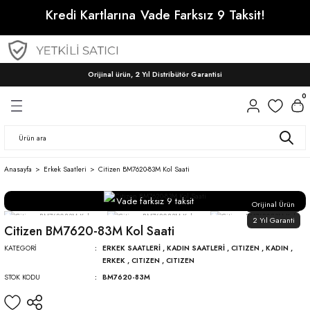
Kredi Kartlarına
Vade Farksız 9 Taksit!
Geri Dön
Geri Dön
Geri Dön
ri
ri
CITIZEN
SEIKO
SEIKO
CITIZEN
WAINER
Orijinal ürün, 2 Yıl Distribütör Garantisi
Citizen Automatic Saatler
Prospex
Presage
Erkek
Erkek
0
Citizen Tsuyosa
Presage
Conceptual
Kadın
Kadın
Astron
Anasayfa
Erkek Saatleri
Citizen BM7620-83M Kol Saati
Conceptual
Vade farksız 9 taksit
Orijinal Ürün
2 Yıl Garanti
Citizen BM7620-83M Kol Saati
KATEGORI
ERKEK SAATLERI
,
KADIN SAATLERI
,
CITIZEN
,
KADIN
,
ERKEK
,
CITIZEN
,
CITIZEN
STOK KODU
BM7620-83M