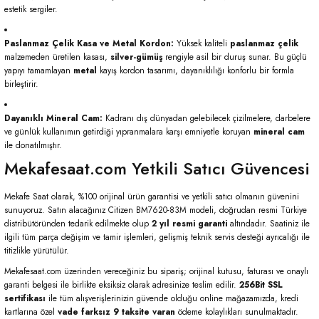
estetik sergiler.
Paslanmaz Çelik Kasa ve Metal Kordon:
Yüksek kaliteli
paslanmaz çelik
malzemeden üretilen kasası,
silver-gümüş
rengiyle asil bir duruş sunar. Bu güçlü
yapıyı tamamlayan
metal
kayış kordon tasarımı, dayanıklılığı konforlu bir formla
birleştirir.
Dayanıklı Mineral Cam:
Kadranı dış dünyadan gelebilecek çizilmelere, darbelere
ve günlük kullanımın getirdiği yıpranmalara karşı emniyetle koruyan
mineral cam
ile donatılmıştır.
Mekafesaat.com Yetkili Satıcı Güvencesi
Mekafe Saat olarak, %100 orijinal ürün garantisi ve yetkili satıcı olmanın güvenini
sunuyoruz. Satın alacağınız Citizen BM7620-83M modeli, doğrudan resmi Türkiye
distribütöründen tedarik edilmekte olup
2 yıl resmi garanti
altındadır. Saatiniz ile
ilgili tüm parça değişim ve tamir işlemleri, gelişmiş teknik servis desteği ayrıcalığı ile
titizlikle yürütülür.
Mekafesaat.com üzerinden vereceğiniz bu sipariş; orijinal kutusu, faturası ve onaylı
garanti belgesi ile birlikte eksiksiz olarak adresinize teslim edilir.
256Bit SSL
sertifikası
ile tüm alışverişlerinizin güvende olduğu online mağazamızda, kredi
kartlarına özel
vade farksız 9 taksite varan
ödeme kolaylıkları sunulmaktadır.