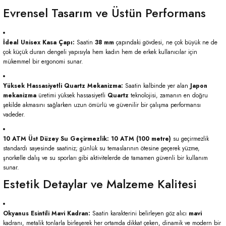
Evrensel Tasarım ve Üstün Performans
İdeal Unisex Kasa Çapı:
Saatin
38 mm
çapındaki gövdesi, ne çok büyük ne de
çok küçük duran dengeli yapısıyla hem kadın hem de erkek kullanıcılar için
mükemmel bir ergonomi sunar.
Yüksek Hassasiyetli Quartz Mekanizma:
Saatin kalbinde yer alan
Japon
mekanizma
üretimi yüksek hassasiyetli
Quartz
teknolojisi, zamanın en doğru
şekilde akmasını sağlarken uzun ömürlü ve güvenilir bir çalışma performansı
vadeder.
10 ATM Üst Düzey Su Geçirmezlik:
10 ATM (100 metre)
su geçirmezlik
standardı sayesinde saatiniz; günlük su temaslarının ötesine geçerek yüzme,
şnorkelle dalış ve su sporları gibi aktivitelerde de tamamen güvenli bir kullanım
sunar.
Estetik Detaylar ve Malzeme Kalitesi
Okyanus Esintili Mavi Kadran:
Saatin karakterini belirleyen göz alıcı
mavi
kadranı, metalik tonlarla birleşerek her ortamda dikkat çeken, dinamik ve modern bir