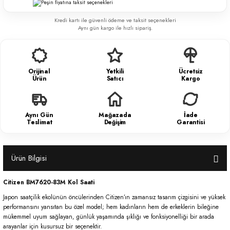
Kredi kartı ile güvenli ödeme ve taksit seçenekleri
Aynı gün kargo ile hızlı sipariş.
Orijinal
Yetkili
Ücretsiz
Ürün
Satıcı
Kargo
Aynı Gün
Mağazada
İade
Teslimat
Değişim
Garantisi
Ürün Bilgisi
Citizen BM7620-83M Kol Saati
Japon saatçilik ekolünün öncülerinden Citizen’ın zamansız tasarım çizgisini ve yüksek
performansını yansıtan bu özel model; hem kadınların hem de erkeklerin bileğine
mükemmel uyum sağlayan, günlük yaşamında şıklığı ve fonksiyonelliği bir arada
arayanlar için kusursuz bir seçenektir.