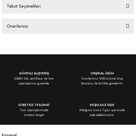
Taksit Seçenekleri
Bu ürüne ilk yorumu siz yapın!
Önerileriniz
Yorum Yaz
Bu ürünün fiyat bilgisi, resim, ürün açıklamalarında ve diğer konularda
yetersiz gördüğünüz noktaları öneri formunu kullanarak tarafımıza
iletebilirsiniz.
Görüş ve önerileriniz için teşekkür ederiz.
Ürün resmi kalitesiz, bozuk veya görüntülenemiyor.
GÜVENLİ ALIŞVERİŞ
ORİJİNAL ÜRÜN
256Bit SSL sertifikası ile tüm
Ürünlerimiz %100 orijinal olup
Ürün açıklamasında eksik bilgiler bulunuyor.
siparişleriniz güvende.
faturanız ile birlikte gönderilir.
Ürün bilgilerinde hatalar bulunuyor.
Ürün fiyatı diğer sitelerden daha pahalı.
ÜCRETSİZ TESLİMAT
KOŞULSUZ İADE
Bu ürüne benzer farklı alternatifler olmalı.
Tüm siparişlerinizde
Aldığınız ürünü 7 gün içerisinde
ücretsiz kargo!
iade edebilirsiniz.
Kurumsal