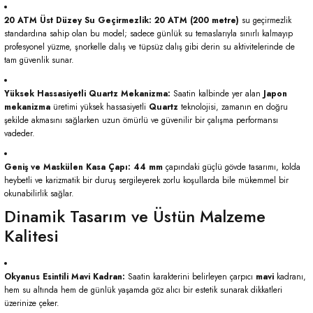
20 ATM Üst Düzey Su Geçirmezlik:
20 ATM (200 metre)
su geçirmezlik
standardına sahip olan bu model; sadece günlük su temaslarıyla sınırlı kalmayıp
profesyonel yüzme, şnorkelle dalış ve tüpsüz dalış gibi derin su aktivitelerinde de
tam güvenlik sunar.
Yüksek Hassasiyetli Quartz Mekanizma:
Saatin kalbinde yer alan
Japon
mekanizma
üretimi yüksek hassasiyetli
Quartz
teknolojisi, zamanın en doğru
şekilde akmasını sağlarken uzun ömürlü ve güvenilir bir çalışma performansı
vadeder.
Geniş ve Maskülen Kasa Çapı:
44 mm
çapındaki güçlü gövde tasarımı, kolda
heybetli ve karizmatik bir duruş sergileyerek zorlu koşullarda bile mükemmel bir
okunabilirlik sağlar.
Dinamik Tasarım ve Üstün Malzeme
Kalitesi
Okyanus Esintili Mavi Kadran:
Saatin karakterini belirleyen çarpıcı
mavi
kadranı,
hem su altında hem de günlük yaşamda göz alıcı bir estetik sunarak dikkatleri
üzerinize çeker.