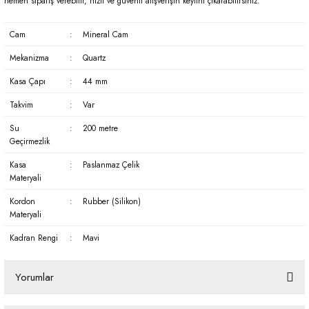
hemen sipariş verebilir, hızlı ve güvenli alışverişin keyfini çıkarabilirsiniz.
Cam
:
Mineral Cam
Mekanizma
:
Quartz
Kasa Çapı
:
44 mm
Takvim
:
Var
Su
:
200 metre
Geçirmezlik
Kasa
:
Paslanmaz Çelik
Materyali
Kordon
:
Rubber (Silikon)
Materyali
Kadran Rengi
:
Mavi
Yorumlar