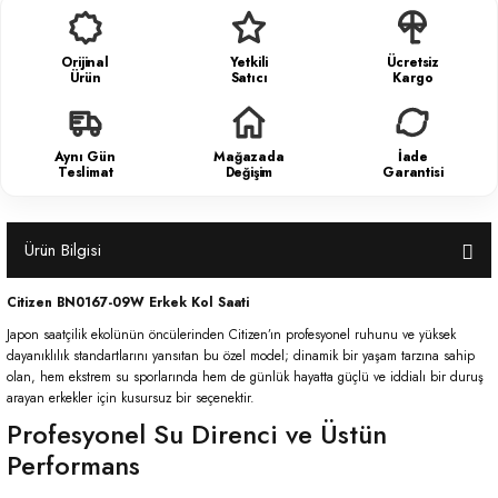
Orijinal
Yetkili
Ücretsiz
Ürün
Satıcı
Kargo
Aynı Gün
Mağazada
İade
Teslimat
Değişim
Garantisi
Ürün Bilgisi
Citizen BN0167-09W Erkek Kol Saati
Japon saatçilik ekolünün öncülerinden Citizen’ın profesyonel ruhunu ve yüksek
dayanıklılık standartlarını yansıtan bu özel model; dinamik bir yaşam tarzına sahip
olan, hem ekstrem su sporlarında hem de günlük hayatta güçlü ve iddialı bir duruş
arayan erkekler için kusursuz bir seçenektir.
Profesyonel Su Direnci ve Üstün
Performans