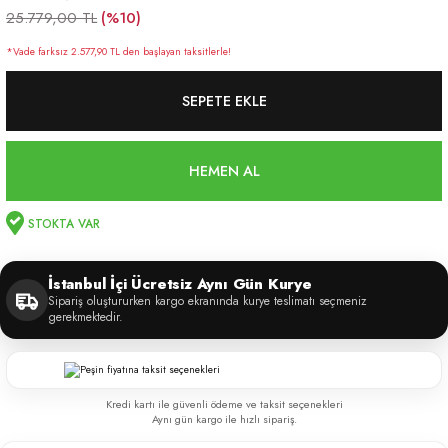
(%10)
25.779,00 TL
*Vade farksız 2.577,90 TL den başlayan taksitlerle!
SEPETE EKLE
HEMEN AL
STOKTA VAR
İstanbul İçi Ücretsiz Aynı Gün Kurye
Sipariş oluştururken kargo ekranında kurye teslimatı seçmeniz
gerekmektedir.
Kredi kartı ile güvenli ödeme ve taksit seçenekleri
Aynı gün kargo ile hızlı sipariş.