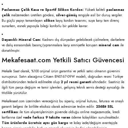
Paslanmaz Çelik Kasa ve Sportif Silikon Kordon:
Yüksek kaliteli
paslanmaz
çelik
malzemeden üretilen gövdesi,
silver-gümüş
rengiyle asil bir duruş sergiler.
Bu güçlü yapıyı tamamlayan
silikon
kayış kordon tasarımı; suya karşı tam direnç
sunarken, esnek yapısıyla bileği konforlu bir şekilde kavrar.
Dayanıklı Mineral Cam:
Kadranı dış dünyadan gelebilecek çizilmelere, darbelere
ve dalış esnasındaki basınç/yıpranmalara karşı emniyetle koruyan
mineral cam
ile
donatılmıştır.
Mekafesaat.com Yetkili Satıcı Güvencesi
Mekafe Saat olarak, %100 orijinal ürün garantisi ve yetkili satıcı olmanın güvenini
sunuyoruz. Satın alacağınız Citizen BN0167-09W modeli, doğrudan resmi Türkiye
distribütöründen tedarik edilmekte olup
2 yıl resmi garanti
altındadır. Saatiniz ile
ilgili tüm parça değişim ve tamir işlemleri, gelişmiş teknik servis desteği ayrıcalığı ile
titizlikle yürütülür.
Mekafesaat.com üzerinden vereceğiniz bu sipariş; orijinal kutusu, faturası ve onaylı
garanti belgesi ile birlikte eksiksiz olarak adresinize teslim edilir.
256Bit SSL
sertifikası
ile tüm alışverişlerinizin güvende olduğu online mağazamızda, kredi
kartlarına özel
vade farksız 9 taksite varan
ödeme kolaylıkları sunulmaktadır.
Tüm ürünlerde ücretsiz aynı gün kargo
ve kolay iade/değişim avantajıyla