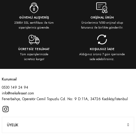
Görüş ve önerileriniz için teşekkür ederiz.
Ürün resmi kalitesiz, bozuk veya görüntülenemiyor.
GÜVENLİ ALIŞVERİŞ
ORİJİNAL ÜRÜN
256Bit SSL sertifikası ile tüm
Ürünlerimiz %100 orijinal olup
Ürün açıklamasında eksik bilgiler bulunuyor.
siparişleriniz güvende.
faturanız ile birlikte gönderilir.
Ürün bilgilerinde hatalar bulunuyor.
Ürün fiyatı diğer sitelerden daha pahalı.
ÜCRETSİZ TESLİMAT
KOŞULSUZ İADE
Bu ürüne benzer farklı alternatifler olmalı.
Tüm siparişlerinizde
Aldığınız ürünü 7 gün içerisinde
ücretsiz kargo!
iade edebilirsiniz.
Kurumsal
0530 149 24 94
Gönder
info@mekafesaat.com
Fenerbahçe, Operatör Cemil Topuzlu Cd. No: 9 D:11A, 34726 Kadıköy/İstanbul
ÜYELİK