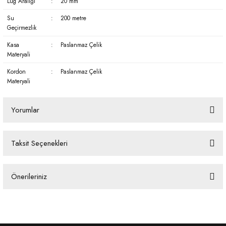
Lug Aralığı
:
20 mm
Su
:
200 metre
Geçirmezlik
Kasa
:
Paslanmaz Çelik
Materyali
Kordon
:
Paslanmaz Çelik
Materyali
Yorumlar
Taksit Seçenekleri
Bu ürüne ilk yorumu siz yapın!
Önerileriniz
Yorum Yaz
Bu ürünün fiyat bilgisi, resim, ürün açıklamalarında ve diğer konularda
yetersiz gördüğünüz noktaları öneri formunu kullanarak tarafımıza
iletebilirsiniz.