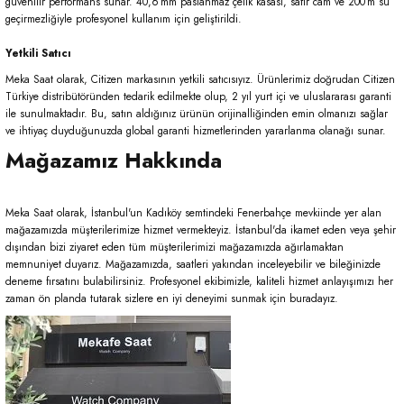
güvenilir performans sunar. 40,6 mm paslanmaz çelik kasası, safir cam ve 200 m su
geçirmezliğiyle profesyonel kullanım için geliştirildi.
Yetkili Satıcı
Meka Saat olarak, Citizen markasının yetkili satıcısıyız. Ürünlerimiz doğrudan Citizen
Türkiye distribütöründen tedarik edilmekte olup, 2 yıl yurt içi ve uluslararası garanti
ile sunulmaktadır. Bu, satın aldığınız ürünün orijinalliğinden emin olmanızı sağlar
ve ihtiyaç duyduğunuzda global garanti hizmetlerinden yararlanma olanağı sunar.
Mağazamız Hakkında
Meka Saat olarak, İstanbul'un Kadıköy semtindeki Fenerbahçe mevkiinde yer alan
mağazamızda müşterilerimize hizmet vermekteyiz. İstanbul'da ikamet eden veya şehir
dışından bizi ziyaret eden tüm müşterilerimizi mağazamızda ağırlamaktan
memnuniyet duyarız. Mağazamızda, saatleri yakından inceleyebilir ve bileğinizde
deneme fırsatını bulabilirsiniz. Profesyonel ekibimizle, kaliteli hizmet anlayışımızı her
zaman ön planda tutarak sizlere en iyi deneyimi sunmak için buradayız.