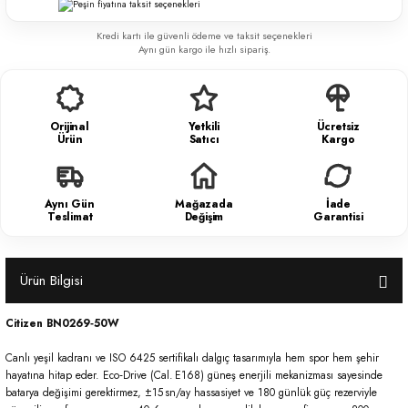
Kredi kartı ile güvenli ödeme ve taksit seçenekleri
Aynı gün kargo ile hızlı sipariş.
Orijinal
Yetkili
Ücretsiz
Ürün
Satıcı
Kargo
Aynı Gün
Mağazada
İade
Teslimat
Değişim
Garantisi
Ürün Bilgisi
Citizen BN0269‑50W
Canlı yeşil kadranı ve ISO 6425 sertifikalı dalgıç tasarımıyla hem spor hem şehir
hayatına hitap eder. Eco‑Drive (Cal. E168) güneş enerjili mekanizması sayesinde
batarya değişimi gerektirmez, ±15 sn/ay hassasiyet ve 180 günlük güç rezerviyle