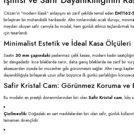
Citizen’in "modern klasik" anlayışını en zarif şekilde temsil eden
EM1162-
birleştiren bir mühendislik harikasıdır. Altın tonlarındaki sıcak duruşu, minima
meydan okuyan safir camıyla bu model; hem günlük stilinizi taçlandırmak he
için tasarlandı.
Minimalist Estetik ve İdeal Kasa Ölçüleri
Saatin
30 mm çapındaki
paslanmaz çelik kasası, modern kadın saatçiliğin
bir dengededir. İnce bileklerde narin, daha geniş bileklerde ise zarif bir vur
aksesuardan ziyade bir mücevher gibi görünmesini sağlar. Altın rengi kapla
dayanıklılığıyla birleşerek uzun yıllar boyunca ilk günkü parlaklığını koruyacak
Safir Kristal Cam: Görünmez Koruma ve B
Bu modelin en prestijli donanımlarından biri olan
Safir Kristal cam
, lüks 
Çizilmezlik:
Doğadaki en sert maddelerden biri olan safir, günlük kullanım
tamamen dirençlidir.