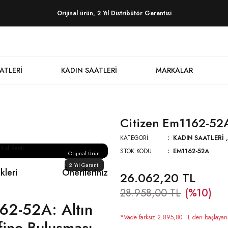
Orijinal ürün, 2 Yıl Distribütör Garantisi
ATLERI
KADIN SAATLERI
MARKALAR
Citizen Em1162-52A
KATEGORI
KADIN SAATLERI
STOK KODU
EM1162-52A
Orijinal Ürün
2 Yıl Garanti
kleri
Önerileriniz
26.062,20 TL
28.958,00 TL
(%10)
62-52A: Altın
*Vade farksız 2.895,80 TL den başlayan t
Rafine Buluşması