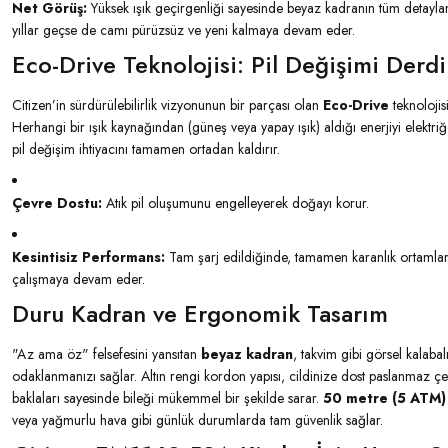
Net Görüş:
Yüksek ışık geçirgenliği sayesinde beyaz kadranın tüm detayların
yıllar geçse de camı pürüzsüz ve yeni kalmaya devam eder.
Eco-Drive Teknolojisi: Pil Değişimi Derd
Citizen’in sürdürülebilirlik vizyonunun bir parçası olan
Eco-Drive
teknolojis
Herhangi bir ışık kaynağından (güneş veya yapay ışık) aldığı enerjiyi elektr
pil değişim ihtiyacını tamamen ortadan kaldırır.
Çevre Dostu:
Atık pil oluşumunu engelleyerek doğayı korur.
Kesintisiz Performans:
Tam şarj edildiğinde, tamamen karanlık ortamlar
çalışmaya devam eder.
Duru Kadran ve Ergonomik Tasarım
"Az ama öz" felsefesini yansıtan
beyaz kadran
, takvim gibi görsel kalabal
odaklanmanızı sağlar. Altın rengi kordon yapısı, cildinize dost paslanmaz çe
baklaları sayesinde bileği mükemmel bir şekilde sarar.
50 metre (5 ATM)
veya yağmurlu hava gibi günlük durumlarda tam güvenlik sağlar.