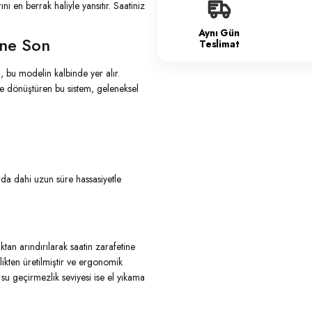
ı en berrak haliyle yansıtır. Saatiniz
Aynı Gün
ine Son
Teslimat
i, bu modelin kalbinde yer alır.
iğe dönüştüren bu sistem, geleneksel
da dahi uzun süre hassasiyetle
ıktan arındırılarak saatin zarafetine
likten üretilmiştir ve ergonomik
su geçirmezlik seviyesi ise el yıkama