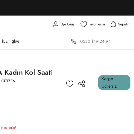
Üye Girişi
Favorilerim
Sepetim
0530 149 24 94
İLETIŞIM
 Kadın Kol Saati
Kargo
,
CITIZEN
Ücretsiz
aksitlerle!