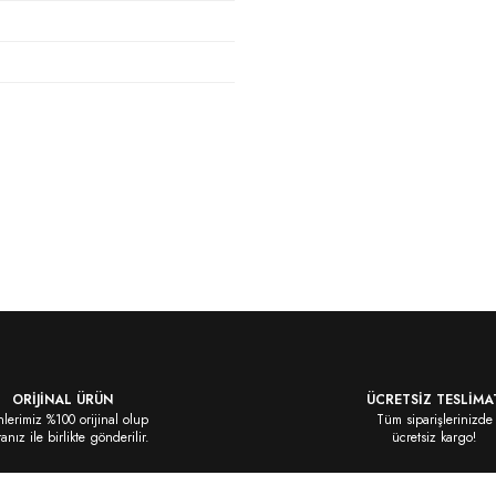
siz gördüğünüz noktaları öneri formunu
ORİJİNAL ÜRÜN
ÜCRETSİZ TESLİMA
lerimiz %100 orijinal olup
Tüm siparişlerinizde
ranız ile birlikte gönderilir.
ücretsiz kargo!