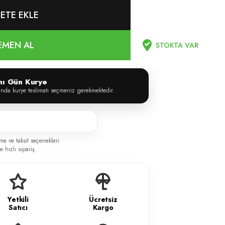
ETE EKLE
EMEN AL
STOKTA VAR
ynı Gün Kurye
ında kurye teslimatı seçmeniz gerekmektedir.
me ve taksit seçenekleri
 hızlı sipariş.
Yetkili
Ücretsiz
Satıcı
Kargo