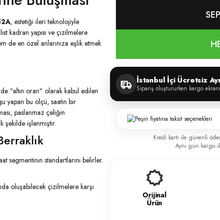
SEP
52A
, estetiği ileri teknolojiyle
list kadran yapısı ve çizilmelere
H
m de en özel anlarınıza eşlik etmek
İstanbul İçi Ücretsiz A
Sipariş oluştururken kargo ekran
de "altın oran" olarak kabul edilen
gu yapan bu ölçü, saatin bir
ması, paslanmaz çeliğin
 şekilde işlenmiştir.
erraklık
Kredi kartı ile güvenli öde
Aynı gün kargo ile
saat segmentinin standartlarını belirler.
da oluşabilecek çizilmelere karşı
Orijinal
Ürün