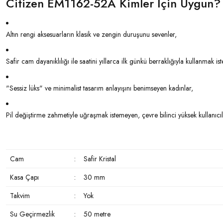
Citizen EM1162-52A Kimler İçin Uygun?
Altın rengi aksesuarların klasik ve zengin duruşunu sevenler,
Safir cam dayanıklılığı ile saatini yıllarca ilk günkü berraklığıyla kullanmak ist
"Sessiz lüks" ve minimalist tasarım anlayışını benimseyen kadınlar,
Pil değiştirme zahmetiyle uğraşmak istemeyen, çevre bilinci yüksek kullanıcıl
Cam
:
Safir Kristal
Kasa Çapı
:
30 mm
Takvim
:
Yok
Su Geçirmezlik
:
50 metre