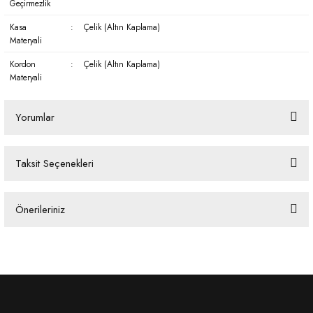
Geçirmezlik
Kasa
:
Çelik (Altın Kaplama)
Materyali
Kordon
:
Çelik (Altın Kaplama)
Materyali
Yorumlar
Taksit Seçenekleri
Bu ürüne ilk yorumu siz yapın!
Önerileriniz
Yorum Yaz
Bu ürünün fiyat bilgisi, resim, ürün açıklamalarında ve diğer konularda
yetersiz gördüğünüz noktaları öneri formunu kullanarak tarafımıza
iletebilirsiniz.
Görüş ve önerileriniz için teşekkür ederiz.