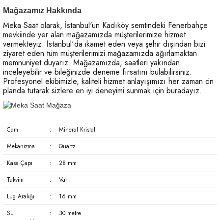
Mağazamız Hakkında
Meka Saat olarak, İstanbul'un Kadıköy semtindeki Fenerbahçe
mevkiinde yer alan mağazamızda müşterilerimize hizmet
vermekteyiz. İstanbul'da ikamet eden veya şehir dışından bizi
ziyaret eden tüm müşterilerimizi mağazamızda ağırlamaktan
memnuniyet duyarız. Mağazamızda, saatleri yakından
inceleyebilir ve bileğinizde deneme fırsatını bulabilirsiniz.
Profesyonel ekibimizle, kaliteli hizmet anlayışımızı her zaman ön
planda tutarak sizlere en iyi deneyimi sunmak için buradayız.
Cam
:
Mineral Kristal
Mekanizma
:
Quartz
Kasa Çapı
:
28 mm
Takvim
:
Var
Lug Aralığı
:
16 mm
Su
:
30 metre