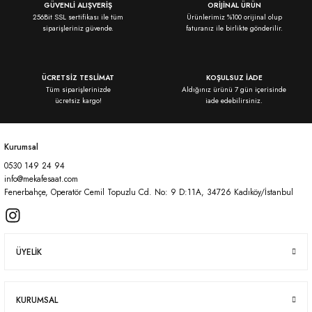
Ürün resmi kalitesiz, bozuk veya görüntülenemiyor.
GÜVENLİ ALIŞVERİŞ
ORİJİNAL ÜRÜN
256Bit SSL sertifikası ile tüm
Ürünlerimiz %100 orijinal olup
Ürün açıklamasında eksik bilgiler bulunuyor.
siparişleriniz güvende.
faturanız ile birlikte gönderilir.
Ürün bilgilerinde hatalar bulunuyor.
Ürün fiyatı diğer sitelerden daha pahalı.
ÜCRETSİZ TESLİMAT
KOŞULSUZ İADE
Bu ürüne benzer farklı alternatifler olmalı.
Tüm siparişlerinizde
Aldığınız ürünü 7 gün içerisinde
ücretsiz kargo!
iade edebilirsiniz.
Kurumsal
0530 149 24 94
Gönder
info@mekafesaat.com
Fenerbahçe, Operatör Cemil Topuzlu Cd. No: 9 D:11A, 34726 Kadıköy/İstanbul
ÜYELİK
KURUMSAL