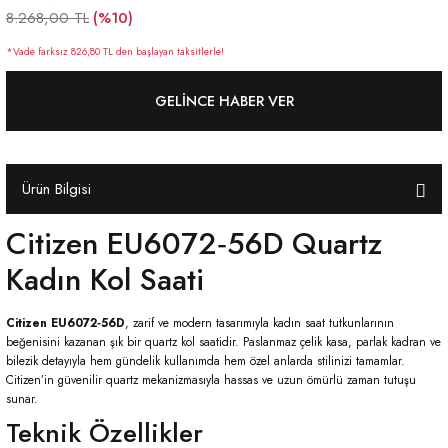
(%10)
8.268,00 TL
*Vade farksız 826,80 TL den başlayan taksitlerle!
GELINCE HABER VER
Ürün Bilgisi
Citizen EU6072‑56D Quartz
Kadın Kol Saati
Citizen EU6072‑56D
, zarif ve modern tasarımıyla kadın saat tutkunlarının
beğenisini kazanan şık bir quartz kol saatidir. Paslanmaz çelik kasa, parlak kadran ve
bilezik detayıyla hem gündelik kullanımda hem özel anlarda stilinizi tamamlar.
Citizen’in güvenilir quartz mekanizmasıyla hassas ve uzun ömürlü zaman tutuşu
sunar.
Teknik Özellikler