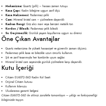
Mekanizma:
Quartz (pilli) – hassas zaman tutuşu
Kasa Çapı:
Kadın bileğine uygun zarif ölçü
Kasa Malzemesi:
Paslanmaz çelik
Cam:
Mineral kristal cam – çizilmelere dayanıklı
Kadran Rengi:
Göz alıcı mavi veya benzeri metalik ton
Kordon / Bilezik:
Paslanmaz çelik bilezik
Su Geçirmezlik:
Günlük yaşam koşullarına uygun su direnci
Öne Çıkan Avantajlar
Quartz mekanizma ile yüksek hassasiyet ve güvenilir zaman ölçümü.
Paslanmaz çelik kasa ve bilezikle uzun ömürlü kullanım.
Şık ve zarif tasarımıyla her kombinle uyum sağlar.
Mineral kristal cam sayesinde günlük çizilmelere karşı dayanıklı.
Kutu İçeriği
Citizen EU6072‑56D Kadın Kol Saati
Orijinal Citizen kutusu
Kullanım kılavuzu
Uluslararası garanti belgesi
Citizen EU6072‑56D ile stilinizi zarafetle tamamlayın — şıklığı ve fonksiyonelliği
bileğinizde taşıyın.