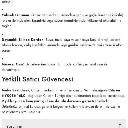
sahiptir.
Yüksek Görünürlük:
Lacivert kadran üzerindeki geniş ve güçlü lümenli (fosforlu)
ibreler ile indeksler, karanlıkta veya suyun derinliklerinde mükemmel okunabilirlik
sağlar.
Dayanıklı Silikon Kordon:
Suya, tuzlu suya ve aşınmaya karşı dirençli lacivert
silikon kordon, dalış kıyafetleri üzerinde veya günlük kullanımda maksimum konfor
sunar.
Mineral Cam:
Darbelere karşı dayanıklı, güçlendirilmiş mineral cam ile
donatılmıştır.
Yetkili Satıcı Güvencesi
Meka Saat
olarak, Citizen markasının yetkili satıcısıyız. Satın alacağınız
Citizen
NY0086-16LC
, doğrudan Citizen Türkiye distribütöründen tedarik edilmekte olup,
2 yıl boyunca hem yurt içi hem de uluslararası garanti
altındadır.
Ürününüz; orijinal kutusu, garanti belgesi ve kullanım kılavuzu ile birlikte özenle
paketlenerek size ulaştırılır.
Yorumlar