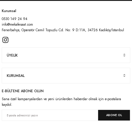
Kurumsal
0530 149 24 94
Gönder
info@mekafesaat.com
Fenerbahçe, Operatör Cemil Topuzlu Cd. No: 9 D:11A, 34726 Kadıköy/İstanbul
ÜYELİK
KURUMSAL
E-BÜLTENE ABONE OLUN
Sana özel kampanyalardan ve yeni ürünlerden haberdar olmak için e-postalara
kaydol.
ABONE OL