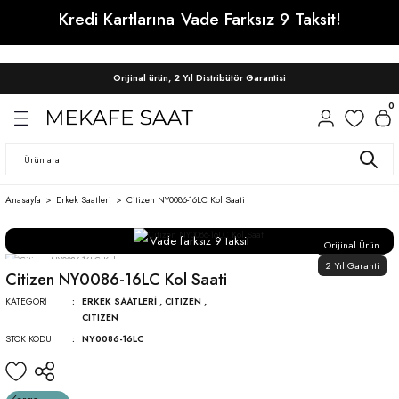
Kredi Kartlarına
Vade Farksız 9 Taksit!
Geri Dön
Geri Dön
Geri Dön
ri
ri
CITIZEN
SEIKO
SEIKO
CITIZEN
WAINER
Orijinal ürün, 2 Yıl Distribütör Garantisi
0
Citizen Automatic Saatler
Prospex
Presage
Erkek
Erkek
Citizen Tsuyosa
Presage
Conceptual
Kadın
Kadın
Anasayfa
Erkek Saatleri
Citizen NY0086-16LC Kol Saati
Astron
Vade farksız 9 taksit
Conceptual
Orijinal Ürün
2 Yıl Garanti
Citizen NY0086-16LC Kol Saati
KATEGORI
ERKEK SAATLERI
,
CITIZEN
,
CITIZEN
STOK KODU
NY0086-16LC