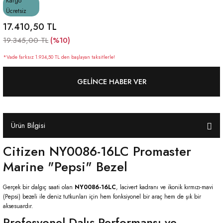
Kargo
Ücretsiz
17.410,50 TL
(%10)
19.345,00 TL
*Vade farksız 1.934,50 TL den başlayan taksitlerle!
GELINCE HABER VER
Ürün Bilgisi
Citizen NY0086-16LC Promaster
Marine "Pepsi" Bezel
Gerçek bir dalgıç saati olan
NY0086-16LC
, lacivert kadranı ve ikonik kırmızı-mavi
(Pepsi) bezeli ile deniz tutkunları için hem fonksiyonel bir araç hem de şık bir
aksesuardır.
Profesyonel Dalış Performansı ve