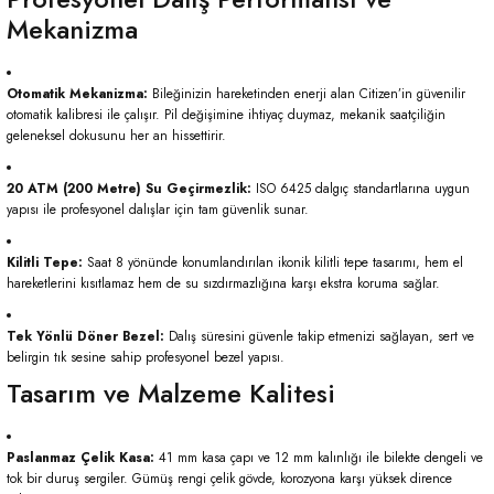
Mekanizma
Otomatik Mekanizma:
Bileğinizin hareketinden enerji alan Citizen’in güvenilir
otomatik kalibresi ile çalışır. Pil değişimine ihtiyaç duymaz, mekanik saatçiliğin
geleneksel dokusunu her an hissettirir.
20 ATM (200 Metre) Su Geçirmezlik:
ISO 6425 dalgıç standartlarına uygun
yapısı ile profesyonel dalışlar için tam güvenlik sunar.
Kilitli Tepe:
Saat 8 yönünde konumlandırılan ikonik kilitli tepe tasarımı, hem el
hareketlerini kısıtlamaz hem de su sızdırmazlığına karşı ekstra koruma sağlar.
Tek Yönlü Döner Bezel:
Dalış süresini güvenle takip etmenizi sağlayan, sert ve
belirgin tık sesine sahip profesyonel bezel yapısı.
Tasarım ve Malzeme Kalitesi
Paslanmaz Çelik Kasa:
41 mm kasa çapı ve 12 mm kalınlığı ile bilekte dengeli ve
tok bir duruş sergiler. Gümüş rengi çelik gövde, korozyona karşı yüksek dirence