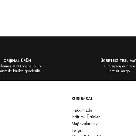
siz gördüğünüz noktaları öneri formunu
ORİJİNAL ÜRÜN
ÜCRETSİZ TESLİMA
lerimiz %100 orijinal olup
Tüm siparişlerinizde
ranız ile birlikte gönderilir.
ücretsiz kargo!
KURUMSAL
Hakkımızda
İndirimli Ürünler
Mağazalarımız
İletişim