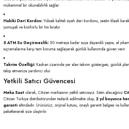
mükemmel bir okunabilirlik sağlar.
Hakiki Deri Kordon:
Yüksek kaliteli siyah deri kordonu, saatin klasik kar
yumuşak ve konforlu bir his bırakır.
5 ATM Su Geçirmezlik:
50 metreye kadar suya dayanıklı yapısı; el yıka
sıçramalarına karşı tam koruma sağlayarak günlük kullanımda güven verir.
Takvim Özelliği:
Kadran üzerinde yer alan takvim göstergesi, günlük plan
takip etmenize yardımcı olur.
Yetkili Satıcı Güvencesi
Meka Saat
olarak, Citizen markasının yetkili satıcısıyız. Satın alacağınız
Ci
Citizen Türkiye distribütöründen tedarik edilmekte olup,
2 yıl boyunca hem
garanti
altındadır. Ürününüz; orijinal kutusu, onaylı garanti belgesi ve kullan
paketlenerek size ulaştırılır.