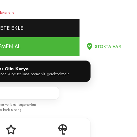
ksitlerle!
ETE EKLE
EMEN AL
STOKTA VAR
ynı Gün Kurye
ında kurye teslimatı seçmeniz gerekmektedir.
me ve taksit seçenekleri
 hızlı sipariş.