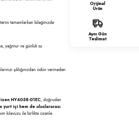
Orijinal
Ürün
akterini tamamlarken bileğinizde
Aynı Gün
Teslimat
ma, yağmur ve günlük su
larınızı şıklığınızdan ödün vermeden
tizen NY4058-01EC
, doğrudan
 yurt içi hem de uluslararası
ım kılavuzu ile birlikte özenle