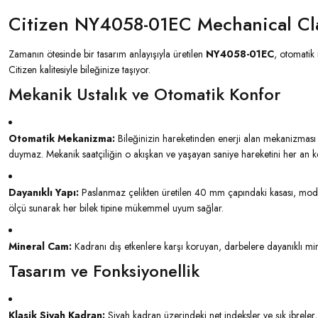
Citizen NY4058-01EC Mechanical Cl
Zamanın ötesinde bir tasarım anlayışıyla üretilen
NY4058-01EC
, otomatik
Citizen kalitesiyle bileğinize taşıyor.
Mekanik Ustalık ve Otomatik Konfor
Otomatik Mekanizma:
Bileğinizin hareketinden enerji alan mekanizması 
duymaz. Mekanik saatçiliğin o akışkan ve yaşayan saniye hareketini her an keyi
Dayanıklı Yapı:
Paslanmaz çelikten üretilen 40 mm çapındaki kasası, moder
ölçü sunarak her bilek tipine mükemmel uyum sağlar.
Mineral Cam:
Kadranı dış etkenlere karşı koruyan, darbelere dayanıklı mine
Tasarım ve Fonksiyonellik
Klasik Siyah Kadran:
Siyah kadran üzerindeki net indeksler ve şık ibreler,