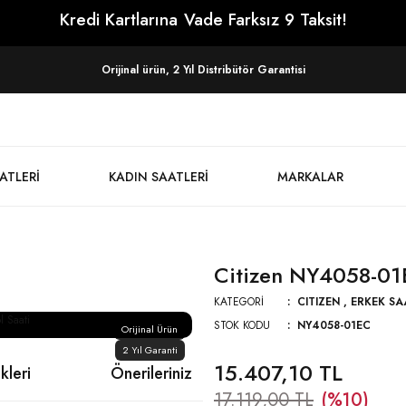
Kredi Kartlarına
Vade Farksız 9 Taksit!
Orijinal ürün, 2 Yıl Distribütör Garantisi
ATLERI
KADIN SAATLERI
MARKALAR
Citizen NY4058-01E
KATEGORI
CITIZEN
,
ERKEK SA
STOK KODU
NY4058-01EC
Orijinal Ürün
2 Yıl Garanti
15.407,10 TL
kleri
Önerileriniz
17.119,00 TL
(%10)