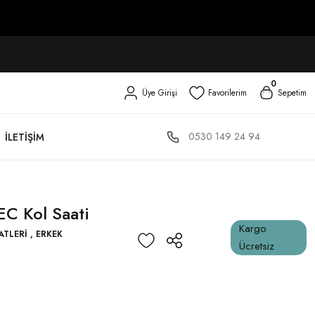
0
Üye Girişi
Favorilerim
Sepetim
0530 149 24 94
İLETIŞIM
C Kol Saati
Kargo
ATLERI
,
ERKEK
Ücretsiz