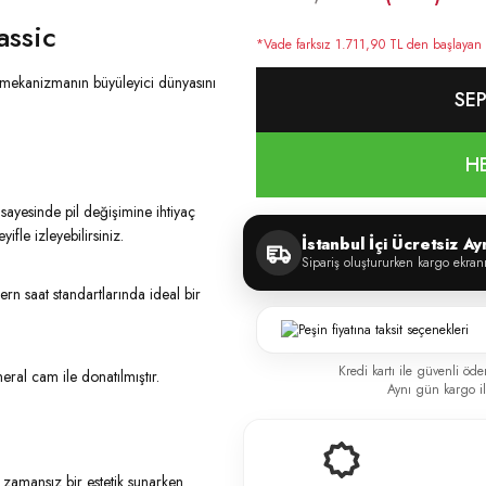
assic
*Vade farksız 1.711,90 TL den başlayan ta
 mekanizmanın büyüleyici dünyasını
SEP
H
sayesinde pil değişimine ihtiyaç
fle izleyebilirsiniz.
İstanbul İçi Ücretsiz A
Sipariş oluştururken kargo ekran
n saat standartlarında ideal bir
Kredi kartı ile güvenli öde
ral cam ile donatılmıştır.
Aynı gün kargo ile
 zamansız bir estetik sunarken