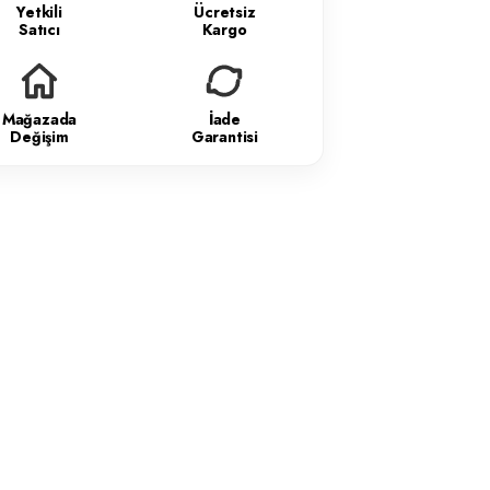
Yetkili
Ücretsiz
Satıcı
Kargo
Mağazada
İade
Değişim
Garantisi