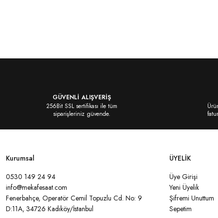
Bu ürünün fiyat bilgisi, resim, ürün açıklamalarında ve diğer konularda yeter
kullanarak tarafımıza iletebilirsiniz.
Bu ürüne ilk yorumu siz yapın!
Görüş ve önerileriniz için teşekkür ederiz.
Yorum Yaz
Ürün resmi kalitesiz, bozuk veya görüntülenemiyor.
Ürün açıklamasında eksik bilgiler bulunuyor.
Ürün bilgilerinde hatalar bulunuyor.
GÜVENLİ ALIŞVERİŞ
Ürün fiyatı diğer sitelerden daha pahalı.
256Bit SSL sertifikası ile tüm
Ürün
siparişleriniz güvende.
fatu
Bu ürüne benzer farklı alternatifler olmalı.
Kurumsal
ÜYELİK
0530 149 24 94
Üye Girişi
Gönder
info@mekafesaat.com
Yeni Üyelik
Fenerbahçe, Operatör Cemil Topuzlu Cd. No: 9
Şifremi Unuttum
D:11A, 34726 Kadıköy/İstanbul
Sepetim