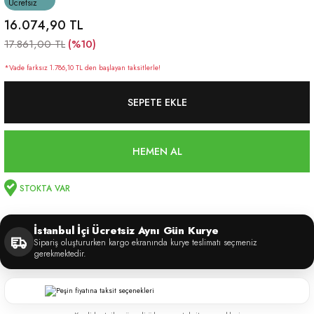
Ücretsiz
16.074,90 TL
(%10)
17.861,00 TL
*Vade farksız 1.786,10 TL den başlayan taksitlerle!
SEPETE EKLE
HEMEN AL
STOKTA VAR
İstanbul İçi Ücretsiz Aynı Gün Kurye
Sipariş oluştururken kargo ekranında kurye teslimatı seçmeniz
gerekmektedir.