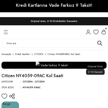
Kredi Kartlarına
Vade Farksız 9 Taksit!
Geri Dön
Geri Dön
Geri Dön
ri
ri
CITIZEN
SEIKO
SEIKO
CITIZEN
WAINER
Orijinal ürün, 2 Yıl Distribütör Garantisi
0
Citizen Automatic Saatler
Prospex
Presage
Erkek
Erkek
Citizen Tsuyosa
Presage
Conceptual
Kadın
Kadın
Anasayfa
Erkek Saatleri
CITIZEN
Citizen NY4059-09AC Kol Saati
Astron
Vade farksız 9 taksit
Conceptual
Orijinal Ürün
2 Yıl Garanti
Citizen NY4059-09AC Kol Saati
KATEGORI
CITIZEN
,
CITIZEN
STOK KODU
NY4059-09AC
Kargo