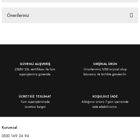
Önerileriniz
Yorum Yaz
Bu ürünün fiyat bilgisi, resim, ürün açıklamalarında ve diğer konularda
yetersiz gördüğünüz noktaları öneri formunu kullanarak tarafımıza
iletebilirsiniz.
Görüş ve önerileriniz için teşekkür ederiz.
Ürün resmi kalitesiz, bozuk veya görüntülenemiyor.
GÜVENLİ ALIŞVERİŞ
ORİJİNAL ÜRÜN
256Bit SSL sertifikası ile tüm
Ürünlerimiz %100 orijinal olup
Ürün açıklamasında eksik bilgiler bulunuyor.
siparişleriniz güvende.
faturanız ile birlikte gönderilir.
Ürün bilgilerinde hatalar bulunuyor.
Ürün fiyatı diğer sitelerden daha pahalı.
ÜCRETSİZ TESLİMAT
KOŞULSUZ İADE
Bu ürüne benzer farklı alternatifler olmalı.
Tüm siparişlerinizde
Aldığınız ürünü 7 gün içerisinde
ücretsiz kargo!
iade edebilirsiniz.
Kurumsal
0530 149 24 94