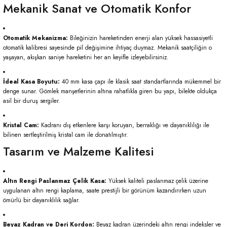
Mekanik Sanat ve Otomatik Konfor
Otomatik Mekanizma:
Bileğinizin hareketinden enerji alan yüksek hassasiyetli
otomatik kalibresi sayesinde pil değişimine ihtiyaç duymaz. Mekanik saatçiliğin o
yaşayan, akışkan saniye hareketini her an keyifle izleyebilirsiniz.
İdeal Kasa Boyutu:
40 mm kasa çapı ile klasik saat standartlarında mükemmel bir
denge sunar. Gömlek manşetlerinin altına rahatlıkla giren bu yapı, bilekte oldukça
asil bir duruş sergiler.
Kristal Cam:
Kadranı dış etkenlere karşı koruyan, berraklığı ve dayanıklılığı ile
bilinen sertleştirilmiş kristal cam ile donatılmıştır.
Tasarım ve Malzeme Kalitesi
Altın Rengi Paslanmaz Çelik Kasa:
Yüksek kaliteli paslanmaz çelik üzerine
uygulanan altın rengi kaplama, saate prestijli bir görünüm kazandırırken uzun
ömürlü bir dayanıklılık sağlar.
Beyaz Kadran ve Deri Kordon:
Beyaz kadran üzerindeki altın rengi indeksler ve