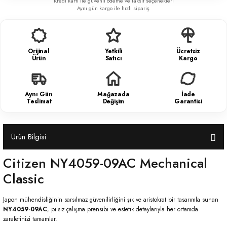
Kredi kartı ile güvenli ödeme ve taksit seçenekleri
Aynı gün kargo ile hızlı sipariş.
Orijinal
Yetkili
Ücretsiz
Ürün
Satıcı
Kargo
Aynı Gün
Mağazada
İade
Teslimat
Değişim
Garantisi
Ürün Bilgisi
Citizen NY4059-09AC Mechanical
Classic
Japon mühendisliğinin sarsılmaz güvenilirliğini şık ve aristokrat bir tasarımla sunan
NY4059-09AC
, pilsiz çalışma prensibi ve estetik detaylarıyla her ortamda
zarafetinizi tamamlar.