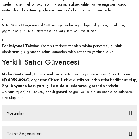
ibreler mükemmel bir okunabilirlik sunar. Yüksek kaliteli kahverengi deri kordon,
saatin klasik karakterini güçlendirirken konforlu bir kullanım vaat eder.
5 ATM Su Geçirmezlik:
50 metreye kadar suya dayanıklı yapısı; el yıkama,
yağmur ve günlük su sıçramalarına karşı tam koruma sunar.
Fonksiyonel Takvim:
Kadran üzerinde yer alan takvim penceresi, günlük
planlarınızı şıklığınızdan ödün vermeden takip etmenize yardımcı olur.
Yetkili Satıcı Güvencesi
Meka Saat
olarak, Citizen markasının yetkili satıcısıyız. Satın alacağınız
Citizen
NY4059-09AC
, doğrudan Citizen Türkiye distribütöründen tedarik edilmekte olup,
2 yıl boyunca hem yurt içi hem de uluslararası garanti
altındadır.
Ürününüz; orijinal kutusu, onaylı garanti belgesi ve ile birlikte özenle paketlenerek
size ulaştırılır.
Yorumlar
Taksit Seçenekleri
Bu ürüne ilk yorumu siz yapın!