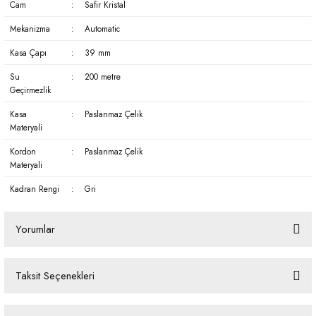
Cam
:
Safir Kristal
Mekanizma
:
Automatic
Kasa Çapı
:
39 mm
Su
:
200 metre
Geçirmezlik
Kasa
:
Paslanmaz Çelik
Materyali
Kordon
:
Paslanmaz Çelik
Materyali
Kadran Rengi
:
Gri
Yorumlar
Taksit Seçenekleri
Bu ürüne ilk yorumu siz yapın!