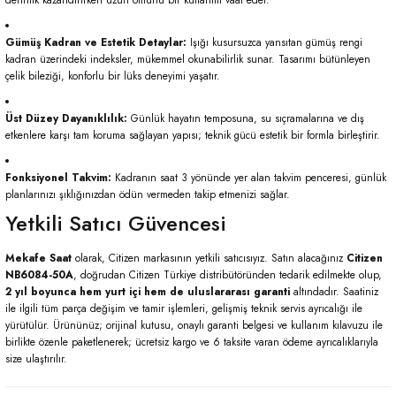
Gümüş Kadran ve Estetik Detaylar:
Işığı kusursuzca yansıtan gümüş rengi
kadran üzerindeki indeksler, mükemmel okunabilirlik sunar. Tasarımı bütünleyen
çelik bileziği, konforlu bir lüks deneyimi yaşatır.
Üst Düzey Dayanıklılık:
Günlük hayatın temposuna, su sıçramalarına ve dış
etkenlere karşı tam koruma sağlayan yapısı; teknik gücü estetik bir formla birleştirir.
Fonksiyonel Takvim:
Kadranın saat 3 yönünde yer alan takvim penceresi, günlük
planlarınızı şıklığınızdan ödün vermeden takip etmenizi sağlar.
Yetkili Satıcı Güvencesi
Mekafe Saat
olarak, Citizen markasının yetkili satıcısıyız. Satın alacağınız
Citizen
NB6084-50A
, doğrudan Citizen Türkiye distribütöründen tedarik edilmekte olup,
2 yıl boyunca hem yurt içi hem de uluslararası garanti
altındadır. Saatiniz
ile ilgili tüm parça değişim ve tamir işlemleri, gelişmiş teknik servis ayrıcalığı ile
yürütülür. Ürününüz; orijinal kutusu, onaylı garanti belgesi ve kullanım kılavuzu ile
birlikte özenle paketlenerek; ücretsiz kargo ve 6 taksite varan ödeme ayrıcalıklarıyla
size ulaştırılır.