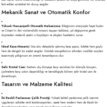
fark edilen aristokrat bir duruş sergiler.
Mekanik Sanat ve Otomatik Konfor
Yüksek Hassasiyetli Otomatik Mekanizma:
Bileğinizin enerjisiyle hayat bulan
ve Citizen’in ileri mühendislik mirasını taşıyan kalibresi, pil değişimine gerek
duymadan mekanik saatin o büyüleyici ve akışkan hareketini sunar.
İdeal Kasa Mimarisi:
Göz alıcı detaylarla işlenmiş kasa yapısı, bilekte hem güçlü
hem de dengeli bir asalet sergiler. Gömlek manşetlerinin altından incelikle süzülen
tasarımıyla şıklığınızın en önemli tamamlayıcısı olur.
Safir Kristal Cam:
Kadranı dış dünyaya karşı sarsılmaz bir dirençle koruyan,
çizilmelere karşı üstün dayanıklılığı ve berraklığıyla bilinen safir kristal cam ile
donatılmıştır.
Tasarım ve Malzeme Kalitesi
İki Renkli Paslanmaz Çelik Prestiji:
Yüksek kaliteli paslanmaz çelik üzerine
uygulanan sofistike renk kombinasyonları, saate hem modern hem de klasik bir
derinlik kazandırırken uzun ömürlü bir kullanım vaat eder.