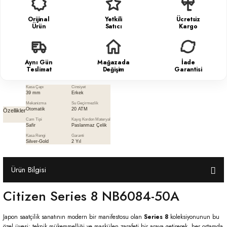
Orijinal
Yetkili
Ücretsiz
Ürün
Satıcı
Kargo
Aynı Gün
Mağazada
İade
Teslimat
Değişim
Garantisi
Kasa Çapı
Cinsiyet
39 mm
Erkek
Mekanizma
Su Geçirmezlik
Otomatik
20 ATM
Özellikler
Cam Tipi
Kayış Kordon Materyal
Safir
Paslanmaz Çelik
Kasa Rengi
Garanti
Silver-Gold
2 Yıl
Ürün Bilgisi
Citizen Series 8 NB6084-50A
Japon saatçilik sanatının modern bir manifestosu olan
Series 8
koleksiyonunun bu
özel üyesi; teknik mükemmelliği ve maskülen zarafeti bir araya getirerek, her ortamda