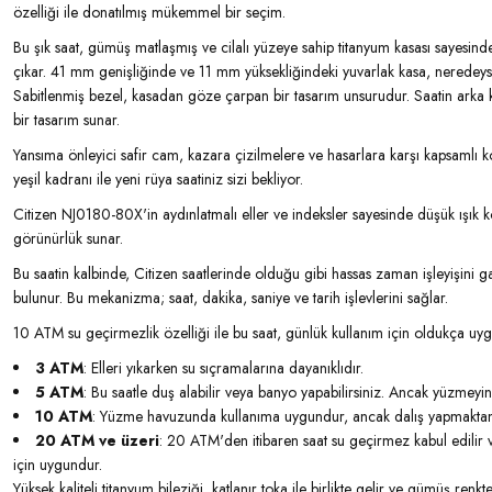
özelliği ile donatılmış mükemmel bir seçim.
Bu şık saat, gümüş matlaşmış ve cilalı yüzeye sahip titanyum kasası sayesind
çıkar. 41 mm genişliğinde ve 11 mm yüksekliğindeki yuvarlak kasa, nerede
Sabitlenmiş bezel, kasadan göze çarpan bir tasarım unsurudur. Saatin arka kasa
bir tasarım sunar.
Yansıma önleyici safir cam, kazara çizilmelere ve hasarlara karşı kapsamlı k
yeşil kadranı ile yeni rüya saatiniz sizi bekliyor.
Citizen NJ0180-80X'in aydınlatmalı eller ve indeksler sayesinde düşük ışık
görünürlük sunar.
Bu saatin kalbinde, Citizen saatlerinde olduğu gibi hassas zaman işleyişini
bulunur. Bu mekanizma; saat, dakika, saniye ve tarih işlevlerini sağlar.
10 ATM su geçirmezlik özelliği ile bu saat, günlük kullanım için oldukça uy
3 ATM
: Elleri yıkarken su sıçramalarına dayanıklıdır.
5 ATM
: Bu saatle duş alabilir veya banyo yapabilirsiniz. Ancak yüzmeyi
10 ATM
: Yüzme havuzunda kullanıma uygundur, ancak dalış yapmaktan
20 ATM ve üzeri
: 20 ATM'den itibaren saat su geçirmez kabul edilir 
için uygundur.
Yüksek kaliteli titanyum bileziği, katlanır toka ile birlikte gelir ve gümüş renkt