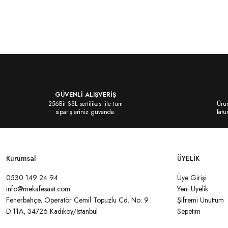
Bu ürünün fiyat bilgisi, resim, ürün açıklamalarında ve diğer konularda yeter
kullanarak tarafımıza iletebilirsiniz.
Bu ürüne ilk yorumu siz yapın!
Görüş ve önerileriniz için teşekkür ederiz.
Yorum Yaz
Ürün resmi kalitesiz, bozuk veya görüntülenemiyor.
Ürün açıklamasında eksik bilgiler bulunuyor.
Ürün bilgilerinde hatalar bulunuyor.
GÜVENLİ ALIŞVERİŞ
Ürün fiyatı diğer sitelerden daha pahalı.
256Bit SSL sertifikası ile tüm
Ürün
siparişleriniz güvende.
fatu
Bu ürüne benzer farklı alternatifler olmalı.
Kurumsal
ÜYELİK
0530 149 24 94
Üye Girişi
Gönder
info@mekafesaat.com
Yeni Üyelik
Fenerbahçe, Operatör Cemil Topuzlu Cd. No: 9
Şifremi Unuttum
D:11A, 34726 Kadıköy/İstanbul
Sepetim