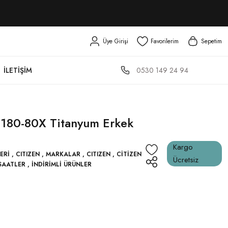
Üye Girişi
Favorilerim
Sepetim
0530 149 24 94
İLETIŞIM
0180-80X Titanyum Erkek
Kargo
ERI
,
CITIZEN
,
MARKALAR
,
CITIZEN
,
CITIZEN
Ücretsiz
SAATLER
,
İNDIRIMLI ÜRÜNLER