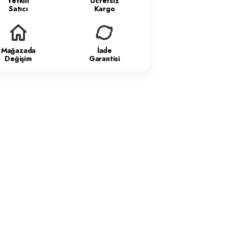
Yetkili
Ücretsiz
Satıcı
Kargo
Mağazada
İade
Değişim
Garantisi