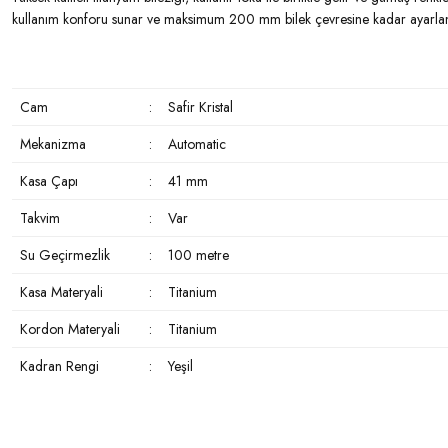
kullanım konforu sunar ve maksimum 200 mm bilek çevresine kadar ayarlana
Cam
:
Safir Kristal
Mekanizma
:
Automatic
Kasa Çapı
:
41 mm
Takvim
:
Var
Su Geçirmezlik
:
100 metre
Kasa Materyali
:
Titanium
Kordon Materyali
:
Titanium
Kadran Rengi
:
Yeşil