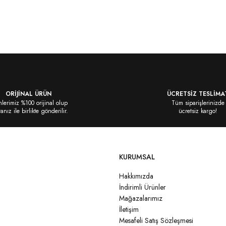
siz gördüğünüz noktaları öneri formunu
ORİJİNAL ÜRÜN
ÜCRETSİZ TESLİMA
lerimiz %100 orijinal olup
Tüm siparişlerinizde
ranız ile birlikte gönderilir.
ücretsiz kargo!
KURUMSAL
Hakkımızda
İndirimli Ürünler
Mağazalarımız
İletişim
Mesafeli Satış Sözleşmesi