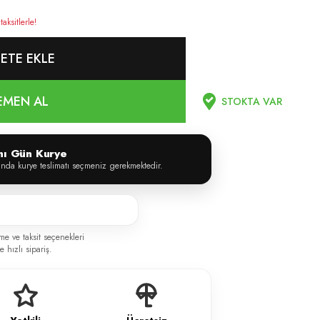
ksitlerle!
ETE EKLE
EMEN AL
STOKTA VAR
ynı Gün Kurye
ında kurye teslimatı seçmeniz gerekmektedir.
me ve taksit seçenekleri
 hızlı sipariş.