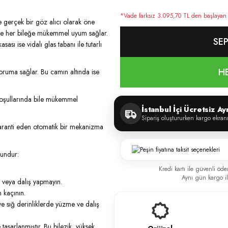
*Vade farksız 3.095,70 TL den başlayan ta
e gerçek bir göz alıcı olarak öne
yse her bileğe mükemmel uyum sağlar.
SEP
sı ise vidalı glas tabanı ile tutarlı
H
oruma sağlar. Bu camın altında ise
 koşullarında bile mükemmel
İstanbul İçi Ücretsiz A
Sipariş oluştururken kargo ekran
 garanti eden otomatik bir mekanizma
gundur:
Kredi kartı ile güvenli öde
Aynı gün kargo ile
n veya dalış yapmayın.
 kaçının.
ve sığ derinliklerde yüzme ve dalış
e tasarlanmıştır. Bu bilezik, yüksek