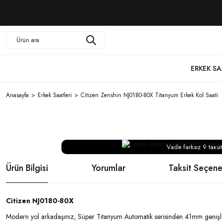
ERKEK SA
Anasayfa
Erkek Saatleri
Citizen Zenshin NJ0180-80X Titanyum Erkek Kol Saati
Vade farksız 9 taksit
Ürün Bilgisi
Yorumlar
Taksit Seçene
Citizen NJ0180-80X
Modern yol arkadaşınız, Süper Titanyum Automatik serisinden 41mm geniş