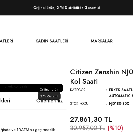
Orijinal ürün, 2 Yıl Distribütör Garantisi
ATLERI
KADIN SAATLERI
MARKALAR
Citizen Zenshin NJ
Kol Saati
Orijinal Ürün
KATEGORI
ERKEK SAATL
AUTOMATIC 
2 Yıl Garanti
kleri
Önerileriniz
STOK KODU
NJ0180-80X
27.861,30 TL
30.957,00 TL
(%10)
liğinde ve 10ATM su geçirmezlik