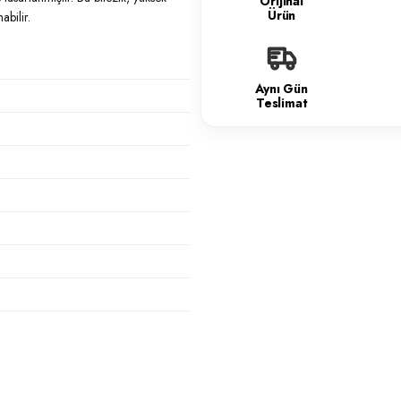
Orijinal
Ürün
bilir.
Aynı Gün
Teslimat