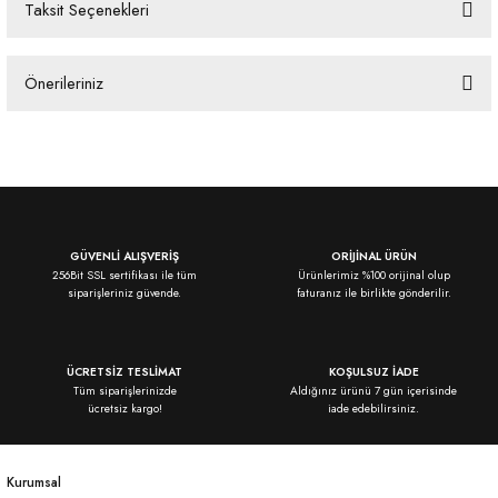
Taksit Seçenekleri
Bu ürüne ilk yorumu siz yapın!
Önerileriniz
Yorum Yaz
Bu ürünün fiyat bilgisi, resim, ürün açıklamalarında ve diğer konularda
yetersiz gördüğünüz noktaları öneri formunu kullanarak tarafımıza
iletebilirsiniz.
Görüş ve önerileriniz için teşekkür ederiz.
Ürün resmi kalitesiz, bozuk veya görüntülenemiyor.
GÜVENLİ ALIŞVERİŞ
ORİJİNAL ÜRÜN
256Bit SSL sertifikası ile tüm
Ürünlerimiz %100 orijinal olup
Ürün açıklamasında eksik bilgiler bulunuyor.
siparişleriniz güvende.
faturanız ile birlikte gönderilir.
Ürün bilgilerinde hatalar bulunuyor.
Ürün fiyatı diğer sitelerden daha pahalı.
ÜCRETSİZ TESLİMAT
KOŞULSUZ İADE
Bu ürüne benzer farklı alternatifler olmalı.
Tüm siparişlerinizde
Aldığınız ürünü 7 gün içerisinde
ücretsiz kargo!
iade edebilirsiniz.
Kurumsal