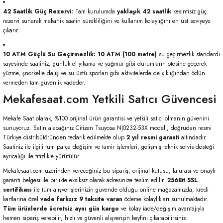
42 Saatlik Güç Rezervi:
Tam kurulumda
yaklaşık 42 saatlik
kesintisiz güç
rezervi sunarak mekanik saatin sürekliliğini ve kullanım kolaylığını en üst seviyeye
çıkarır.
10 ATM Güçlü Su Geçirmezlik:
10 ATM (100 metre)
su geçirmezlik standardı
sayesinde saatiniz; günlük el yıkama ve yağmur gibi durumların ötesine geçerek
yüzme, şnorkelle dalış ve su üstü sporları gibi aktivitelerde de şıklığından ödün
vermeden tam güvenlik vadeder.
Mekafesaat.com Yetkili Satıcı Güvencesi
Mekafe Saat olarak, %100 orijinal ürün garantisi ve yetkili satıcı olmanın güvenini
sunuyoruz. Satın alacağınız Citizen Tsuyosa NJ0232-53X modeli, doğrudan resmi
Türkiye distribütöründen tedarik edilmekte olup
2 yıl resmi garanti
altındadır.
Saatiniz ile ilgili tüm parça değişim ve tamir işlemleri, gelişmiş teknik servis desteği
ayrıcalığı ile titizlikle yürütülür.
Mekafesaat.com üzerinden vereceğiniz bu sipariş; orijinal kutusu, faturası ve onaylı
garanti belgesi ile birlikte eksiksiz olarak adresinize teslim edilir.
256Bit SSL
sertifikası
ile tüm alışverişlerinizin güvende olduğu online mağazamızda, kredi
kartlarına özel
vade farksız 9 taksite varan
ödeme kolaylıkları sunulmaktadır.
Tüm ürünlerde ücretsiz aynı gün kargo
ve kolay iade/değişim avantajıyla
hemen sipariş verebilir, hızlı ve güvenli alışverişin keyfini çıkarabilirsiniz.