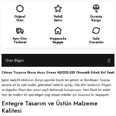
Orijinal
Yetkili
Ücretsiz
Ürün
Satıcı
Kargo
Aynı Gün
Mağazada
İade
Teslimat
Değişim
Garantisi
Ürün Bilgisi
Citizen Tsuyosa Shore Moss Green NJ0232-53X Otomatik Erkek Kol Saati
Japon saatçilik ekolünün dünya çapında büyük ses getiren ve ikonikleşen Tsuyosa
serisine ait bu özel model; geleneksel mekanik işçiliği, lüks altın tonlarının ihtişamı
ve doğadan ilham alan yosun yeşili kadranıyla buluşturuyor. Hem klasik bir asalet
hem de modern bir spor-elegan çizgi arayan erkekler için kusursuz bir başyapıttır.
Entegre Tasarım ve Üstün Malzeme
Kalitesi