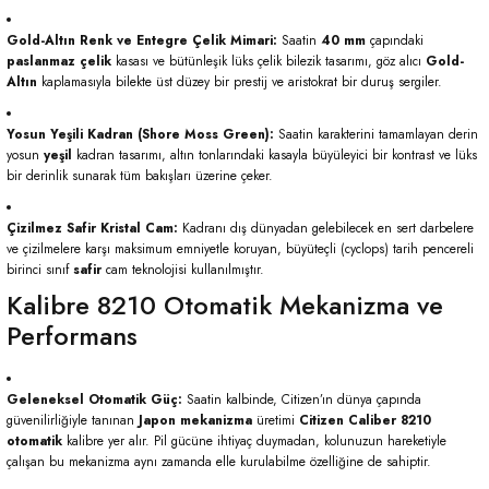
Gold-Altın Renk ve Entegre Çelik Mimari:
Saatin
40 mm
çapındaki
paslanmaz çelik
kasası ve bütünleşik lüks çelik bilezik tasarımı, göz alıcı
Gold-
Altın
kaplamasıyla bilekte üst düzey bir prestij ve aristokrat bir duruş sergiler.
Yosun Yeşili Kadran (Shore Moss Green):
Saatin karakterini tamamlayan derin
yosun
yeşil
kadran tasarımı, altın tonlarındaki kasayla büyüleyici bir kontrast ve lüks
bir derinlik sunarak tüm bakışları üzerine çeker.
Çizilmez Safir Kristal Cam:
Kadranı dış dünyadan gelebilecek en sert darbelere
ve çizilmelere karşı maksimum emniyetle koruyan, büyüteçli (cyclops) tarih pencereli
birinci sınıf
safir
cam teknolojisi kullanılmıştır.
Kalibre 8210 Otomatik Mekanizma ve
Performans
Geleneksel Otomatik Güç:
Saatin kalbinde, Citizen’ın dünya çapında
güvenilirliğiyle tanınan
Japon mekanizma
üretimi
Citizen Caliber 8210
otomatik
kalibre yer alır. Pil gücüne ihtiyaç duymadan, kolunuzun hareketiyle
çalışan bu mekanizma aynı zamanda elle kurulabilme özelliğine de sahiptir.