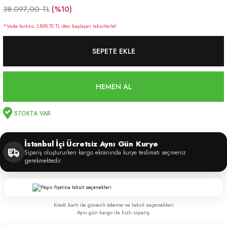
(%10)
38.097,00 TL
*Vade farksız 3.809,70 TL den başlayan taksitlerle!
SEPETE EKLE
HEMEN AL
STOKTA VAR
İstanbul İçi Ücretsiz Aynı Gün Kurye
Sipariş oluştururken kargo ekranında kurye teslimatı seçmeniz
gerekmektedir.
Kredi kartı ile güvenli ödeme ve taksit seçenekleri
Aynı gün kargo ile hızlı sipariş.