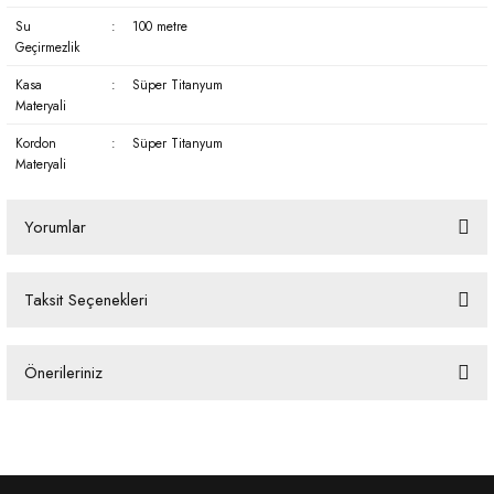
Su
:
100 metre
Geçirmezlik
Kasa
:
Süper Titanyum
Materyali
Kordon
:
Süper Titanyum
Materyali
Yorumlar
Taksit Seçenekleri
Bu ürüne ilk yorumu siz yapın!
Önerileriniz
Yorum Yaz
Bu ürünün fiyat bilgisi, resim, ürün açıklamalarında ve diğer konularda
yetersiz gördüğünüz noktaları öneri formunu kullanarak tarafımıza
iletebilirsiniz.
Görüş ve önerileriniz için teşekkür ederiz.