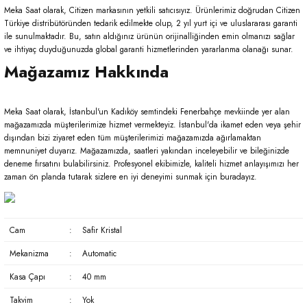
Meka Saat olarak, Citizen markasının yetkili satıcısıyız. Ürünlerimiz doğrudan Citizen
Türkiye distribütöründen tedarik edilmekte olup, 2 yıl yurt içi ve uluslararası garanti
ile sunulmaktadır. Bu, satın aldığınız ürünün orijinalliğinden emin olmanızı sağlar
ve ihtiyaç duyduğunuzda global garanti hizmetlerinden yararlanma olanağı sunar.
Mağazamız Hakkında
Meka Saat olarak, İstanbul'un Kadıköy semtindeki Fenerbahçe mevkiinde yer alan
mağazamızda müşterilerimize hizmet vermekteyiz. İstanbul'da ikamet eden veya şehir
dışından bizi ziyaret eden tüm müşterilerimizi mağazamızda ağırlamaktan
memnuniyet duyarız. Mağazamızda, saatleri yakından inceleyebilir ve bileğinizde
deneme fırsatını bulabilirsiniz. Profesyonel ekibimizle, kaliteli hizmet anlayışımızı her
zaman ön planda tutarak sizlere en iyi deneyimi sunmak için buradayız.
Cam
:
Safir Kristal
Mekanizma
:
Automatic
Kasa Çapı
:
40 mm
Takvim
:
Yok