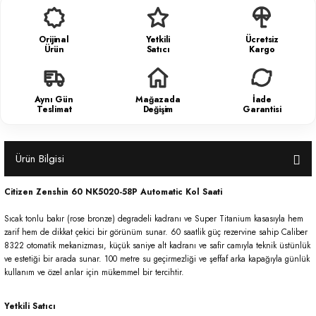
Orijinal
Yetkili
Ücretsiz
Ürün
Satıcı
Kargo
Aynı Gün
Mağazada
İade
Teslimat
Değişim
Garantisi
Ürün Bilgisi
Citizen Zenshin 60 NK5020-58P Automatic Kol Saati
Sıcak tonlu bakır (rose bronze) degradeli kadranı ve Super Titanium kasasıyla hem
zarif hem de dikkat çekici bir görünüm sunar. 60 saatlik güç rezervine sahip Caliber
8322 otomatik mekanizması, küçük saniye alt kadranı ve safir camıyla teknik üstünlük
ve estetiği bir arada sunar. 100 metre su geçirmezliği ve şeffaf arka kapağıyla günlük
kullanım ve özel anlar için mükemmel bir tercihtir.
Yetkili Satıcı