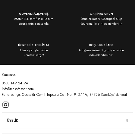
Ürün resmi kalitesiz, bozuk veya görüntülenemiyor.
GÜVENLİ ALIŞVERİŞ
ORİJİNAL ÜRÜN
256Bit SSL sertifikası ile tüm
Ürünlerimiz %100 orijinal olup
Ürün açıklamasında eksik bilgiler bulunuyor.
siparişleriniz güvende.
faturanız ile birlikte gönderilir.
Ürün bilgilerinde hatalar bulunuyor.
Ürün fiyatı diğer sitelerden daha pahalı.
ÜCRETSİZ TESLİMAT
KOŞULSUZ İADE
Bu ürüne benzer farklı alternatifler olmalı.
Tüm siparişlerinizde
Aldığınız ürünü 7 gün içerisinde
ücretsiz kargo!
iade edebilirsiniz.
Kurumsal
0530 149 24 94
Gönder
info@mekafesaat.com
Fenerbahçe, Operatör Cemil Topuzlu Cd. No: 9 D:11A, 34726 Kadıköy/İstanbul
ÜYELİK