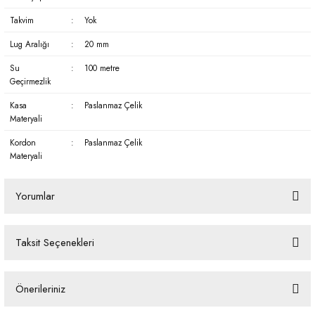
Takvim
:
Yok
Lug Aralığı
:
20 mm
Su
:
100 metre
Geçirmezlik
Kasa
:
Paslanmaz Çelik
Materyali
Kordon
:
Paslanmaz Çelik
Materyali
Yorumlar
Taksit Seçenekleri
Bu ürüne ilk yorumu siz yapın!
Önerileriniz
Yorum Yaz