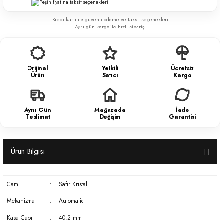
Kredi kartı ile güvenli ödeme ve taksit seçenekleri
Aynı gün kargo ile hızlı sipariş.
Orijinal
Yetkili
Ücretsiz
Ürün
Satıcı
Kargo
Aynı Gün
Mağazada
İade
Teslimat
Değişim
Garantisi
Ürün Bilgisi
Cam
:
Safir Kristal
Mekanizma
:
Automatic
Kasa Çapı
:
40.2 mm