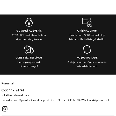
Bu ürünün fiyat bilgisi, resim, ürün açıklamalarında ve diğer konularda
yetersiz gördüğünüz noktaları öneri formunu kullanarak tarafımıza
iletebilirsiniz.
Görüş ve önerileriniz için teşekkür ederiz.
Ürün resmi kalitesiz, bozuk veya görüntülenemiyor.
GÜVENLİ ALIŞVERİŞ
ORİJİNAL ÜRÜN
256Bit SSL sertifikası ile tüm
Ürünlerimiz %100 orijinal olup
Ürün açıklamasında eksik bilgiler bulunuyor.
siparişleriniz güvende.
faturanız ile birlikte gönderilir.
Ürün bilgilerinde hatalar bulunuyor.
Ürün fiyatı diğer sitelerden daha pahalı.
ÜCRETSİZ TESLİMAT
KOŞULSUZ İADE
Bu ürüne benzer farklı alternatifler olmalı.
Tüm siparişlerinizde
Aldığınız ürünü 7 gün içerisinde
ücretsiz kargo!
iade edebilirsiniz.
Kurumsal
0530 149 24 94
Gönder
info@mekafesaat.com
Fenerbahçe, Operatör Cemil Topuzlu Cd. No: 9 D:11A, 34726 Kadıköy/İstanbul