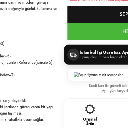
plama camı ve modern gri‑siyah
ezlik değeriyle günlük kullanıma ve
SEP
H
=3}
İstanbul İçi Ücretsiz A
ndex=5}
Sipariş oluştururken kargo ekran
onu) :contentReference[oaicite:6]
{index=7}
Kredi kartı ile güvenli öde
Aynı gün kargo ile
 karşı dayanıklı.
i şartlarda güven veren bir yapı.
ğini taşıması.
Orijinal
ma rahatlıkla uyum sağlar.
Ürün