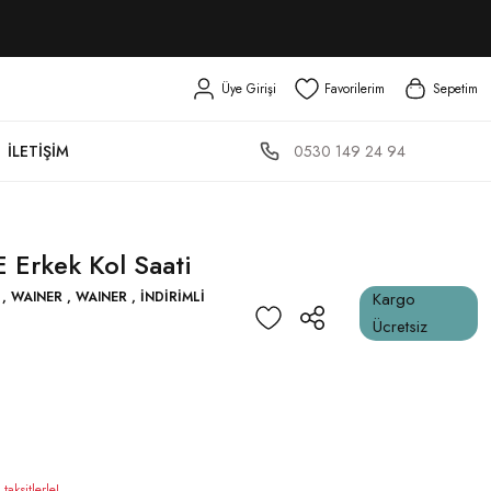
Üye Girişi
Favorilerim
Sepetim
0530 149 24 94
İLETIŞIM
Erkek Kol Saati
,
WAINER
,
WAINER
,
İNDIRIMLI
Kargo
Ücretsiz
aksitlerle!