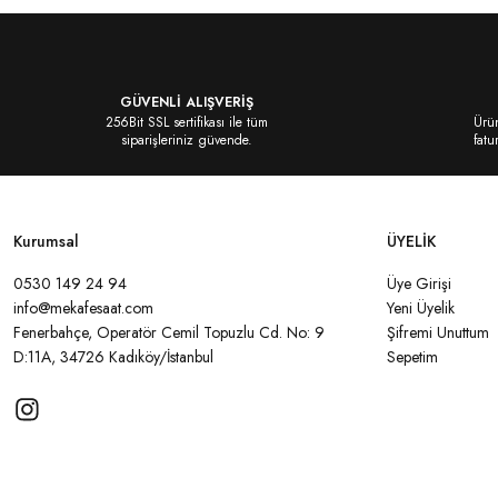
Yorum Yaz
Ürün resmi kalitesiz, bozuk veya görüntülenemiyor.
Ürün açıklamasında eksik bilgiler bulunuyor.
Ürün bilgilerinde hatalar bulunuyor.
GÜVENLİ ALIŞVERİŞ
Ürün fiyatı diğer sitelerden daha pahalı.
256Bit SSL sertifikası ile tüm
Ürün
siparişleriniz güvende.
fatu
Bu ürüne benzer farklı alternatifler olmalı.
Kurumsal
ÜYELİK
0530 149 24 94
Üye Girişi
Gönder
info@mekafesaat.com
Yeni Üyelik
Fenerbahçe, Operatör Cemil Topuzlu Cd. No: 9
Şifremi Unuttum
D:11A, 34726 Kadıköy/İstanbul
Sepetim