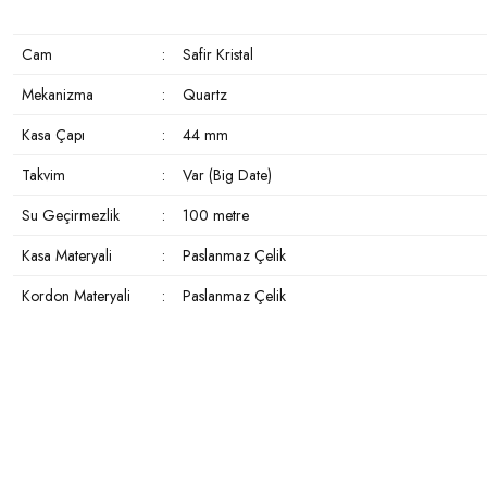
Cam
:
Safir Kristal
Mekanizma
:
Quartz
Kasa Çapı
:
44 mm
Takvim
:
Var (Big Date)
Su Geçirmezlik
:
100 metre
Kasa Materyali
:
Paslanmaz Çelik
Kordon Materyali
:
Paslanmaz Çelik
Bu ürünün fiyat bilgisi, resim, ürün açıklamalarında ve diğer konularda yeter
kullanarak tarafımıza iletebilirsiniz.
Bu ürüne ilk yorumu siz yapın!
Görüş ve önerileriniz için teşekkür ederiz.