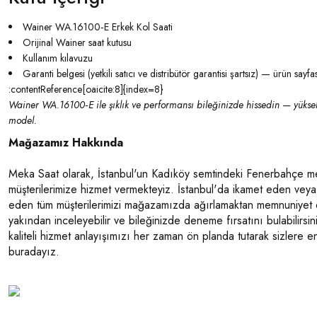
Wainer WA.16100‑E Erkek Kol Saati
Orijinal Wainer saat kutusu
Kullanım kılavuzu
Garanti belgesi (yetkili satıcı ve distribütör garantisi şartsız) — ürün sayfası
:contentReference[oaicite:8]{index=8}
Wainer WA.16100‑E ile şıklık ve performansı bileğinizde hissedin — yüksek 
model.
Mağazamız Hakkında
Meka Saat olarak, İstanbul'un Kadıköy semtindeki Fenerbahçe 
müşterilerimize hizmet vermekteyiz. İstanbul'da ikamet eden veya 
eden tüm müşterilerimizi mağazamızda ağırlamaktan memnuniyet 
yakından inceleyebilir ve bileğinizde deneme fırsatını bulabilirsin
kaliteli hizmet anlayışımızı her zaman ön planda tutarak sizlere e
buradayız.