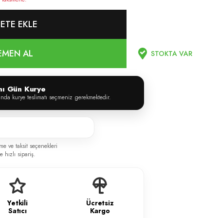
ETE EKLE
EMEN AL
STOKTA VAR
ynı Gün Kurye
ında kurye teslimatı seçmeniz gerekmektedir.
me ve taksit seçenekleri
 hızlı sipariş.
Yetkili
Ücretsiz
Satıcı
Kargo