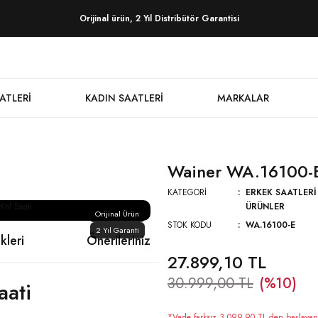
Orijinal ürün, 2 Yıl Distribütör Garantisi
ATLERI
KADIN SAATLERI
MARKALAR
Wainer WA.16100-E 
KATEGORI
ERKEK SAATLERI
ÜRÜNLER
Orijinal Ürün
STOK KODU
WA.16100-E
2 Yıl Garanti
kleri
Önerileriniz
27.899,10 TL
30.999,00 TL
(%10)
aati
*Vade farksız 3.099,90 TL den başlayan t