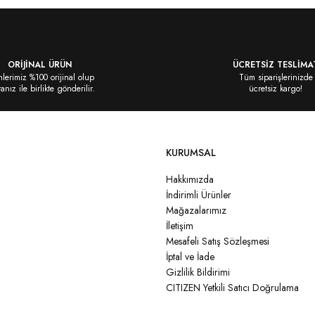
ORİJİNAL ÜRÜN
ÜCRETSİZ TESLİMA
lerimiz %100 orijinal olup
Tüm siparişlerinizde
ranız ile birlikte gönderilir.
ücretsiz kargo!
KURUMSAL
Hakkımızda
İndirimli Ürünler
Mağazalarımız
İletişim
Mesafeli Satış Sözleşmesi
İptal ve İade
Gizlilik Bildirimi
CITIZEN Yetkili Satıcı Doğrulama