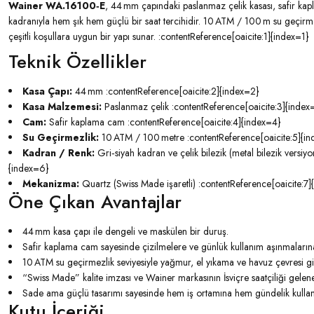
Wainer WA.16100‑E
, 44 mm çapındaki paslanmaz çelik kasası, safir ka
kadranıyla hem şık hem güçlü bir saat tercihidir. 10 ATM / 100 m su geçirm
çeşitli koşullara uygun bir yapı sunar. :contentReference[oaicite:1]{index=1}
Teknik Özellikler
Kasa Çapı:
44 mm :contentReference[oaicite:2]{index=2}
Kasa Malzemesi:
Paslanmaz çelik :contentReference[oaicite:3]{index
Cam:
Safir kaplama cam :contentReference[oaicite:4]{index=4}
Su Geçirmezlik:
10 ATM / 100 metre :contentReference[oaicite:5]{i
Kadran / Renk:
Gri‑siyah kadran ve çelik bilezik (metal bilezik versiy
{index=6}
Mekanizma:
Quartz (Swiss Made işaretli) :contentReference[oaicite:7]
Öne Çıkan Avantajlar
44 mm kasa çapı ile dengeli ve maskülen bir duruş.
Safir kaplama cam sayesinde çizilmelere ve günlük kullanım aşınmalarına
10 ATM su geçirmezlik seviyesiyle yağmur, el yıkama ve havuz çevresi gib
“Swiss Made” kalite imzası ve Wainer markasının İsviçre saatçiliği gelene
Sade ama güçlü tasarımı sayesinde hem iş ortamına hem gündelik kullanı
Kutu İçeriği