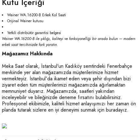
Kutu İçeriği
Wainer WA.16200‑B Erkek Kol Saati
Orijinal Wainer kutusu
Yetkili distribütör garantisi belgesi
Wainer WA.16200‑B ile şıklığı, kaliteyi ve fonksiyonelliği bir arada bulun — modern
erkek saat tercihinizde fark yaratın.
Mağazamız Hakkında
Meka Saat olarak, İstanbul'un Kadıköy semtindeki Fenerbahçe
mevkiinde yer alan mağazamızda müşterilerimize hizmet
vermekteyiz. İstanbul'da ikamet eden veya şehir dışından bizi
ziyaret eden tüm müşterilerimizi mağazamızda ağırlamaktan
memnuniyet duyarız. Mağazamızda, saatleri yakından
inceleyebilir ve bileğinizde deneme fırsatını bulabilirsiniz.
Profesyonel ekibimizle, kaliteli hizmet anlayışımızı her zaman ön
planda tutarak sizlere en iyi deneyimi sunmak için buradayız.