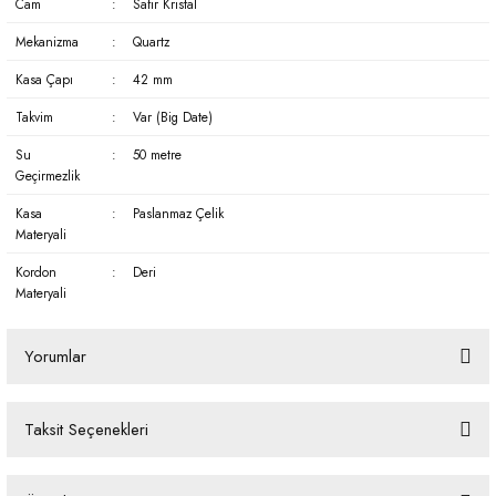
Cam
:
Safir Kristal
Mekanizma
:
Quartz
Kasa Çapı
:
42 mm
Takvim
:
Var (Big Date)
Su
:
50 metre
Geçirmezlik
Kasa
:
Paslanmaz Çelik
Materyali
Kordon
:
Deri
Materyali
Yorumlar
Taksit Seçenekleri
Bu ürüne ilk yorumu siz yapın!