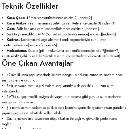
Teknik Özellikler
Kasa Çapı:
42 mm :contentReference[oaicite:2]{index=2}
Kasa Malzemesi:
Paslanmaz çelik :contentReference[oaicite:3]{index=3}
Cam:
Safir kaplama cam :contentReference[oaicite:4]{index=4}
Su Geçirmezlik:
5 ATM (50 metre) :contentReference[oaicite:5]{index=5}
Kadran:
Lacivert/mavi veya alternatif renk seçenekleriyle sunuluyor
:contentReference[oaicite:6]{index=6}
Mekanizma:
Quartz (pilli) mekanizma :contentReference[oaicite:7]{index=7}
Bilezik:
Çelik bilezik bağlantılı tasarım :contentReference[oaicite:8]{index=8}
Öne Çıkan Avantajlar
42 mm’lik kasa çapı sayesinde bilekte dengeli bir duruş sunar ve modern erkek
saat ölçülerine uygundur.
Safir kaplama cam ile çizilmelere karşı artırılmış dayanıklılık — uzun süre
estetiğini korur.
5 ATM su geçirmezlik seviyesiyle yağmur, el yıkama gibi günlük su temaslarına
karşı güvenli kullanım.
Şık mavi/lacivert kadran ve çelik bilezik kombinasyonu ile iş ortamından gündelik
yaşama geçişlerde rahatlıkla kullanılabilir.
Quartz mekanizma sayesinde düşük bakım ihtiyaçlı ve güvenilir performans
sağlar.