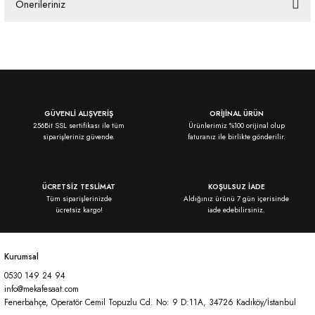
Önerileriniz
Yorum Yaz
Bu ürünün fiyat bilgisi, resim, ürün açıklamalarında ve diğer konularda
yetersiz gördüğünüz noktaları öneri formunu kullanarak tarafımıza
iletebilirsiniz.
Görüş ve önerileriniz için teşekkür ederiz.
Ürün resmi kalitesiz, bozuk veya görüntülenemiyor.
GÜVENLİ ALIŞVERİŞ
ORİJİNAL ÜRÜN
256Bit SSL sertifikası ile tüm
Ürünlerimiz %100 orijinal olup
Ürün açıklamasında eksik bilgiler bulunuyor.
siparişleriniz güvende.
faturanız ile birlikte gönderilir.
Ürün bilgilerinde hatalar bulunuyor.
Ürün fiyatı diğer sitelerden daha pahalı.
ÜCRETSİZ TESLİMAT
KOŞULSUZ İADE
Bu ürüne benzer farklı alternatifler olmalı.
Tüm siparişlerinizde
Aldığınız ürünü 7 gün içerisinde
ücretsiz kargo!
iade edebilirsiniz.
Kurumsal
0530 149 24 94
Gönder
info@mekafesaat.com
Fenerbahçe, Operatör Cemil Topuzlu Cd. No: 9 D:11A, 34726 Kadıköy/İstanbul