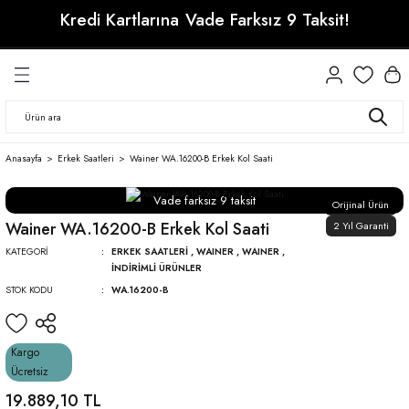
Kredi Kartlarına
Vade Farksız 9 Taksit!
Geri Dön
Geri Dön
Geri Dön
Orijinal ürün, 2 Yıl Distribütör Garantisi
ri
ri
CITIZEN
SEIKO
SEIKO
CITIZEN
WAINER
Citizen Automatic Saatler
Prospex
Presage
Erkek
Erkek
Anasayfa
Erkek Saatleri
Wainer WA.16200-B Erkek Kol Saati
Citizen Tsuyosa
Presage
Conceptual
Kadın
Kadın
Vade farksız 9 taksit
Orijinal Ürün
Astron
Wainer WA.16200-B Erkek Kol Saati
2 Yıl Garanti
Conceptual
KATEGORI
ERKEK SAATLERI
,
WAINER
,
WAINER
,
İNDIRIMLI ÜRÜNLER
STOK KODU
WA.16200-B
Kargo
Ücretsiz
19.889,10 TL