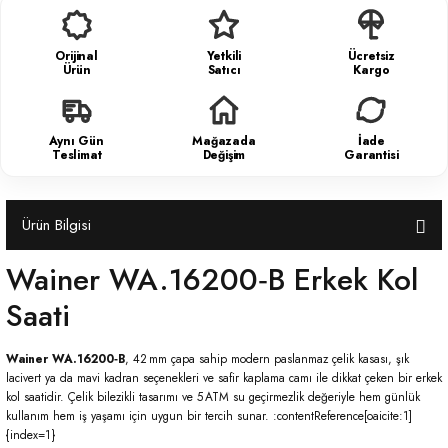
Orijinal
Yetkili
Ücretsiz
Ürün
Satıcı
Kargo
Aynı Gün
Mağazada
İade
Teslimat
Değişim
Garantisi
Ürün Bilgisi
Wainer WA.16200‑B Erkek Kol
Saati
Wainer WA.16200‑B
, 42 mm çapa sahip modern paslanmaz çelik kasası, şık
lacivert ya da mavi kadran seçenekleri ve safir kaplama camı ile dikkat çeken bir erkek
kol saatidir. Çelik bilezikli tasarımı ve 5 ATM su geçirmezlik değeriyle hem günlük
kullanım hem iş yaşamı için uygun bir tercih sunar. :contentReference[oaicite:1]
{index=1}