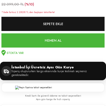
(%10)
22.099,00 TL
*Vade farksız 2.209,90 TL den başlayan taksitlerle!
SEPETE EKLE
HEMEN AL
STOKTA VAR
İstanbul İçi Ücretsiz Aynı Gün Kurye
Sipariş oluştururken kargo ekranında kurye teslimatı seçmeniz
gerekmektedir.
Kredi kartı ile güvenli ödeme ve taksit seçenekleri
Aynı gün kargo ile hızlı sipariş.