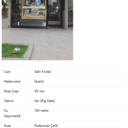
Cam
:
Safir Kristal
Mekanizma
:
Quartz
Kasa Çapı
:
48 mm
Takvim
:
Var (Big Date)
Su
:
100 metre
Geçirmezlik
Kasa
:
Paslanmaz Çelik