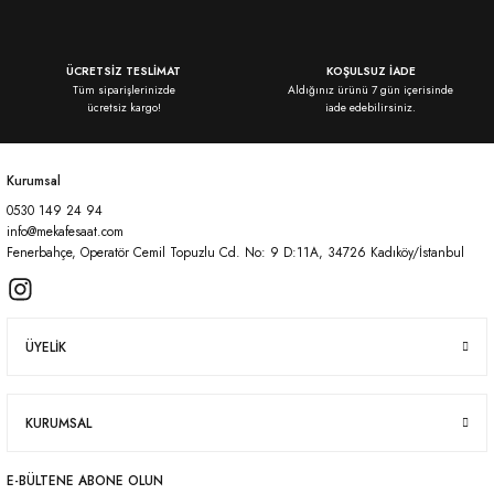
Ürün bilgilerinde hatalar bulunuyor.
Ürün fiyatı diğer sitelerden daha pahalı.
ÜCRETSİZ TESLİMAT
KOŞULSUZ İADE
Bu ürüne benzer farklı alternatifler olmalı.
Tüm siparişlerinizde
Aldığınız ürünü 7 gün içerisinde
ücretsiz kargo!
iade edebilirsiniz.
Kurumsal
0530 149 24 94
Gönder
info@mekafesaat.com
Fenerbahçe, Operatör Cemil Topuzlu Cd. No: 9 D:11A, 34726 Kadıköy/İstanbul
ÜYELİK
KURUMSAL
E-BÜLTENE ABONE OLUN