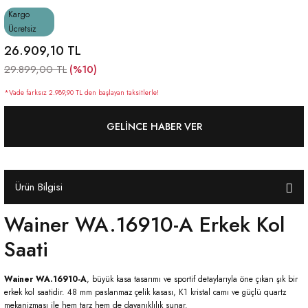
Kargo
Ücretsiz
26.909,10 TL
(%10)
29.899,00 TL
*Vade farksız 2.989,90 TL den başlayan taksitlerle!
GELINCE HABER VER
Ürün Bilgisi
Wainer WA.16910-A Erkek Kol
Saati
Wainer WA.16910-A
, büyük kasa tasarımı ve sportif detaylarıyla öne çıkan şık bir
erkek kol saatidir. 48 mm paslanmaz çelik kasası, K1 kristal camı ve güçlü quartz
mekanizması ile hem tarz hem de dayanıklılık sunar.