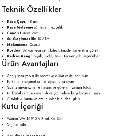
Teknik Özellikler
Kasa Çapı:
48 mm
Kasa Malzemesi:
Paslanmaz çelik
Cam:
K1 kristal cam
Su Geçirmezlik:
10 ATM
Mekanizma:
Quartz
Kordon:
Silikon veya çelik bilezik (model varyantına göre)
Kadran Rengi:
Siyah, Gold, Yeşil, Lacivert gibi seçenekler
Ürün Avantajları
Geniş kasa yapısı ile sportif ve dikkat çekici görünüm
Farklı renk seçenekleri ile kişisel tarza uyum
Quartz mekanizma ile hassas ve güvenilir zaman tutuş
K1 kristal cam ile dayanıklı ve çizilmelere karşı korumalı yapı
Günlük kullanım ve özel günler için ideal şıklık
Kutu İçeriği
Wainer WA.16910-A Erkek Kol Saati
Orijinal kutu
2 yıl distribütör garantisi