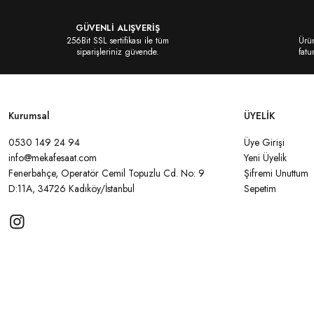
Ürün bilgilerinde hatalar bulunuyor.
GÜVENLİ ALIŞVERİŞ
Ürün fiyatı diğer sitelerden daha pahalı.
256Bit SSL sertifikası ile tüm
Ürün
siparişleriniz güvende.
fatu
Bu ürüne benzer farklı alternatifler olmalı.
Kurumsal
ÜYELİK
0530 149 24 94
Üye Girişi
Gönder
info@mekafesaat.com
Yeni Üyelik
Fenerbahçe, Operatör Cemil Topuzlu Cd. No: 9
Şifremi Unuttum
D:11A, 34726 Kadıköy/İstanbul
Sepetim