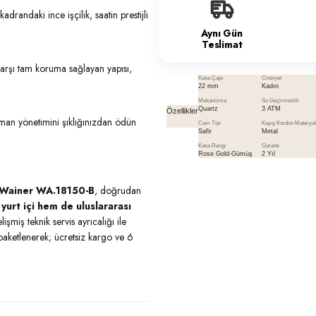
randaki ince işçilik, saatin prestijli
Aynı Gün
Teslimat
arşı tam koruma sağlayan yapısı,
Kasa Çapı
Cinsiyet
22 mm
Kadın
Mekanizma
Su Geçirmezlik
Quartz
3 ATM
Özellikler
an yönetimini şıklığınızdan ödün
Cam Tipi
Kayış Kordon Materyal
Safir
Metal
Kasa Rengi
Garanti
Rose Gold-Gümüş
2 Yıl
Wainer WA.18150-B
, doğrudan
yurt içi hem de uluslararası
işmiş teknik servis ayrıcalığı ile
e paketlenerek; ücretsiz kargo ve 6