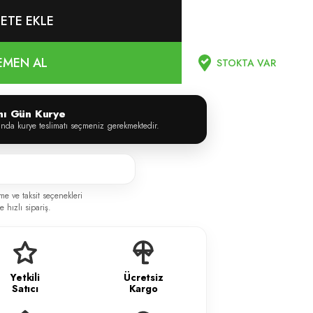
ETE EKLE
EMEN AL
STOKTA VAR
ynı Gün Kurye
ında kurye teslimatı seçmeniz gerekmektedir.
me ve taksit seçenekleri
 hızlı sipariş.
Yetkili
Ücretsiz
Satıcı
Kargo