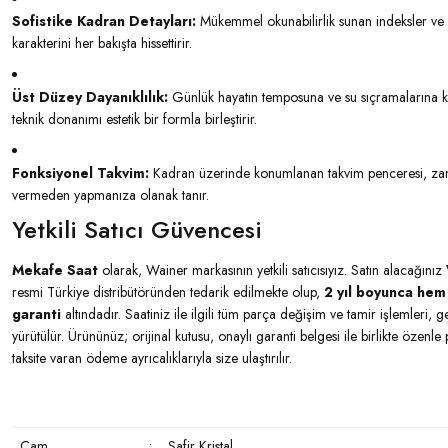
Sofistike Kadran Detayları:
Mükemmel okunabilirlik sunan indeksler ve kad
karakterini her bakışta hissettirir.
Üst Düzey Dayanıklılık:
Günlük hayatın temposuna ve su sıçramalarına k
teknik donanımı estetik bir formla birleştirir.
Fonksiyonel Takvim:
Kadran üzerinde konumlanan takvim penceresi, zam
vermeden yapmanıza olanak tanır.
Yetkili Satıcı Güvencesi
Mekafe Saat
olarak, Wainer markasının yetkili satıcısıyız. Satın alacağınız
resmi Türkiye distribütöründen tedarik edilmekte olup,
2 yıl boyunca hem 
garanti
altındadır. Saatiniz ile ilgili tüm parça değişim ve tamir işlemleri, gel
yürütülür. Ürününüz; orijinal kutusu, onaylı garanti belgesi ile birlikte özenl
taksite varan ödeme ayrıcalıklarıyla size ulaştırılır.
Cam
:
Safir Kristal