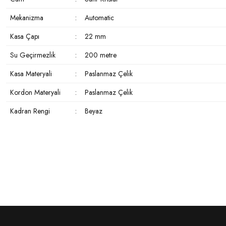
Mekanizma
:
Automatic
Kasa Çapı
:
22 mm
Su Geçirmezlik
:
200 metre
Kasa Materyali
:
Paslanmaz Çelik
Kordon Materyali
:
Paslanmaz Çelik
Kadran Rengi
:
Beyaz
Bu ürünün fiyat bilgisi, resim, ürün açıklamalarında ve diğer konularda yeter
kullanarak tarafımıza iletebilirsiniz.
Bu ürüne ilk yorumu siz yapın!
Görüş ve önerileriniz için teşekkür ederiz.
Yorum Yaz
Ürün resmi kalitesiz, bozuk veya görüntülenemiyor.
Ürün açıklamasında eksik bilgiler bulunuyor.