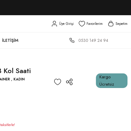
Üye Girişi
Favorilerim
Sepetim
0530 149 24 94
İLETIŞIM
Kol Saati
Kargo
AINER
,
KADIN
Ücretsiz
ksitlerle!