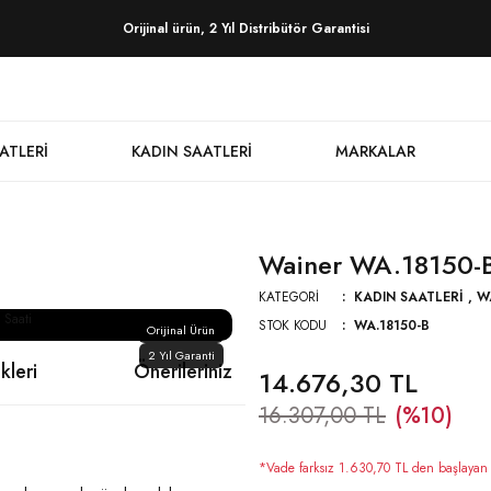
Orijinal ürün, 2 Yıl Distribütör Garantisi
ATLERI
KADIN SAATLERI
MARKALAR
Wainer WA.18150-B 
KATEGORI
KADIN SAATLERI
,
W
STOK KODU
WA.18150-B
Orijinal Ürün
2 Yıl Garanti
kleri
Önerileriniz
14.676,30 TL
16.307,00 TL
(%10)
*Vade farksız 1.630,70 TL den başlayan ta