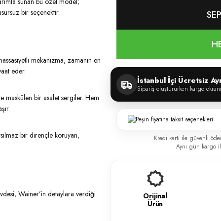
asarımla sunan bu özel model;
usursuz bir seçenektir.
SEP
H
k hassasiyetli mekanizma, zamanın en
aat eder.
İstanbul İçi Ücretsiz A
Sipariş oluştururken kargo ekran
kte maskülen bir asalet sergiler. Hem
şır.
sılmaz bir dirençle koruyan,
Kredi kartı ile güvenli öde
Aynı gün kargo ile
övdesi, Wainer’in detaylara verdiği
Orijinal
Ürün