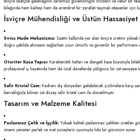
İsviçre saatçilik geleneğinin sarsılmaz güvenilirliğini modern ve vakur bir t
bileğinde hem kaliteyi hem de aristokrat bir zarafeti taşımak isteyenler için k
İsviçre Mühendisliği ve Üstün Hassasiyet
Swiss Made Mekanizma:
Saatin kalbinde yer alan İsviçre üretimi yükse
doğru şekilde akmasını sağlarken uzun ömürlü ve güvenilir bir performans v
Otoriter Kasa Yapısı:
Karakteristik hatları ve dengeli kasa boyutuyla bile
profesyonel iş hayatında hem de özel davetlerde şıklığınızı bir üst seviyeye ta
Safir Kristal Cam:
Kadranı dış dünyadan gelebilecek çizilmelere karşı sar
berraklığıyla bilinen üst düzey safir kristal cam ile donatılmıştır.
Tasarım ve Malzeme Kalitesi
Paslanmaz Çelik ve İşçilik:
Yüksek kaliteli paslanmaz çelikten üretilen g
önemi yansıtan parlak ve mat yüzeylerin uyumuyla lüks bir görünüm sunar.